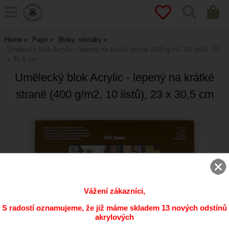
Home
Papír
Bloky, skicáky
Umělecký blok Acrylic - lepený na krátké straně (400 g/m2, 10 listů), 23
x 30,5 cm
Umělecký blok Acrylic - lepený na krátké
straně (400 g/m2, 10 listů), 23 x 30,5 cm
Vážení zákazníci,
S radostí oznamujeme, že již máme skladem 13 nových odstínů
akrylových