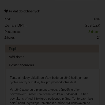
Přidat do oblíbených
Kód:
4309
Cena s DPH:
259 CZK
Dostupnost:
Skladem
Záruka:
24
Popis
Váš dotaz
Poslat známénu
Tento akrylový skicák se Vám bude báječně hodit jak pro
rychlé náčrty v malbě, tak pro plnohodnotná díla!
Výtečně absorbuje pigment a vodu, zárověň je díky
povrchovému nátěru zajištěna vynikající odolnost. Je bez
povlaku, s přírodní texturou podobnou plátnu. Tento papír bez
acidů nabízí vynikající životnost a může být uchováván po