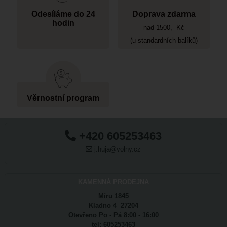
Odesíláme do 24
Doprava zdarma
hodin
nad 1500,- Kč
(u standardních balíků)
Věrnostní program
+420 605253463
j.huja@volny.cz
KAMENNÁ PRODEJNA
Míru 1845
Kladno 4 27204
Otevřeno Po - Pá 8:00 - 16:00
tel: 605253463