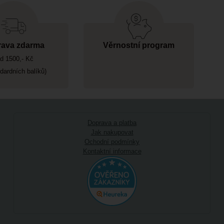
ava zdarma
Věrnostní program
d 1500,- Kč
ndardních balíků)
Doprava a platba
Jak nakupovat
Ochodní podmínky
Kontaktní informace