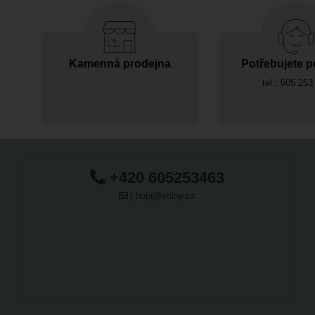
Kamenná prodejna
Potřebujete p
tel.: 605 253
+420 605253463
j.huja@volny.cz