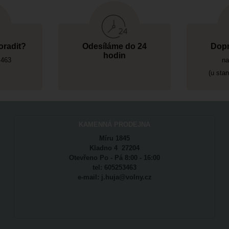
oradit?
Odesíláme do 24
Dopr
hodin
 463
na
(u sta
KAMENNÁ PRODEJNA
Míru 1845
Kladno 4 27204
Otevřeno Po - Pá 8:00 - 16:00
tel: 605253463
e-mail: j.huja@volny.cz