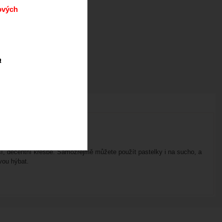
ových
a
jší, decentní kresbě. Samozřejmě můžete použít pastelky i na sucho, a
vou hýbat.