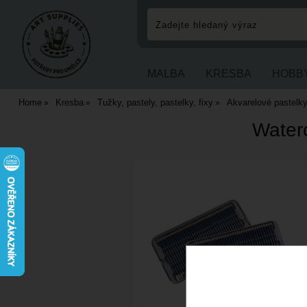
MALBA
KRESBA
HOBB
Home
Kresba
Tužky, pastely, pastelky, fixy
Akvarelové pastelky
Waterc