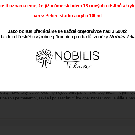
dostí oznamujeme, že již máme skladem 13 nových odstínů akryl
barev Pebeo studio acrylic 100ml.
Jako bonus přikládáme ke každé objednávce nad 3.500kč
dárek od českého výrobce přírodních produktů značky
Nobilis Tili
e zajímavé toky barev. Odstíny nejsou tolik jasné, jsou tedy ideální k jemně
r nejsou permanentní, takže i po zaschnutí lze opět nanést vodu a dále s bar