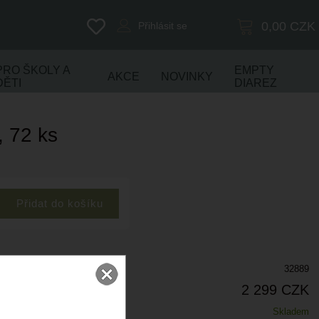
0,00
CZK
Přihlásit se
PRO ŠKOLY A
EMPTY
AKCE
NOVINKY
DĚTI
DIAREZ
, 72 ks
32889
2 299 CZK
Skladem