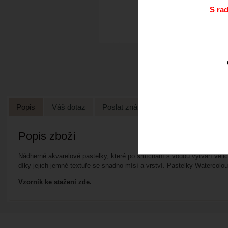
S ra
Popis
Váš dotaz
Poslat známénu
Popis zboží
Nádherné akvarelové pastelky, které po smíchání s vodou vytváří velic
díky jejich jemné textuře se snadno mísí a vrství. Pastelky Watercolou
Vzorník ke stažení
zde
.