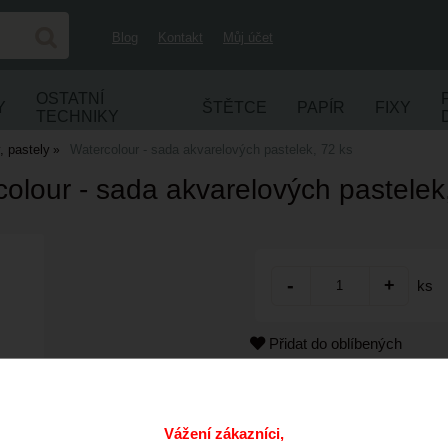
Blog
Kontakt
Můj účet
OSTATNÍ
Y
ŠTĚTCE
PAPÍR
FIXY
TECHNIKY
, pastely
Watercolour - sada akvarelových pastelek, 72 ks
olour - sada akvarelových pastelek
ks
Přidat do oblíbených
Kód:
Cena s DPH:
Vážení zákazníci,
Dostupnost: