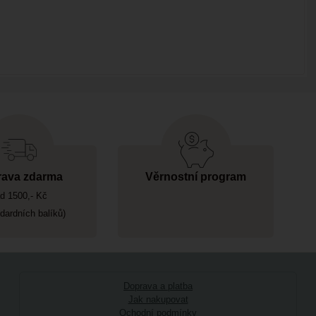
ava zdarma
Věrnostní program
d 1500,- Kč
ndardních balíků)
Doprava a platba
Jak nakupovat
Ochodní podmínky