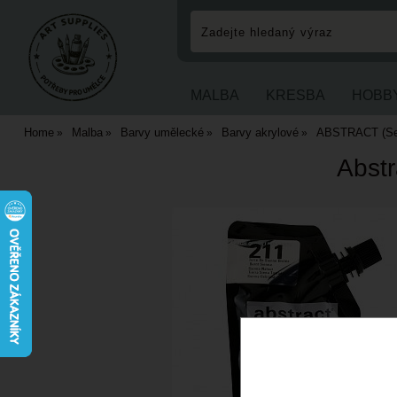
MALBA
KRESBA
HOBB
Home
Malba
Barvy umělecké
Barvy akrylové
ABSTRACT (Senn
Abstr