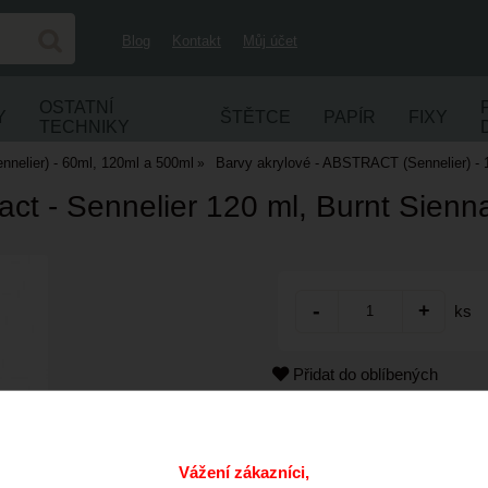
Blog
Kontakt
Můj účet
OSTATNÍ
Y
ŠTĚTCE
PAPÍR
FIXY
TECHNIKY
elier) - 60ml, 120ml a 500ml
Barvy akrylové - ABSTRACT (Sennelier) - 
act - Sennelier 120 ml, Burnt Sienn
ks
Přidat do oblíbených
Kód:
Cena s DPH:
Vážení zákazníci,
Dostupnost: