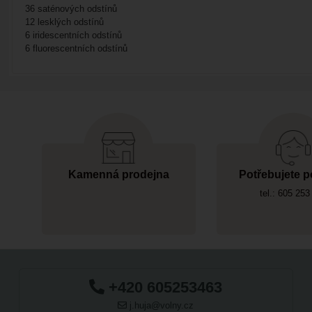
36 saténových odstínů
12 lesklých odstínů
6 iridescentních odstínů
6 fluorescentních odstínů
Kamenná prodejna
Potřebujete p
tel.: 605 253
+420 605253463
j.huja@volny.cz