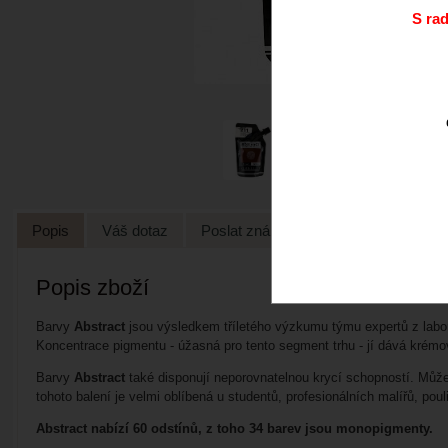
S ra
Popis
Váš dotaz
Poslat známénu
Popis zboží
Barvy
Abstract
jsou výsledkem tříletého výzkumu týmu expertů z labora
Koncentrace pigmentu - úžasná pro tento segment trhu - jí dává krémo
Barvy
Abstract
také disponují neporovnatelnou krycí schopností. Můžet
tohoto balení je velmi oblíbená u studentů, profesionálních malířů, pou
Abstract nabízí 60 odstínů, z toho 34 barev jsou monopigmenty.