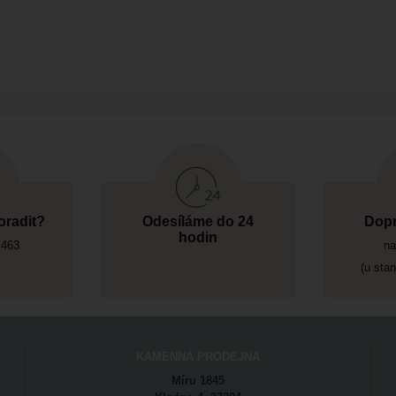
oradit?
Odesíláme do 24
Dopr
hodin
 463
na
(u sta
KAMENNÁ PRODEJNA
Míru 1845