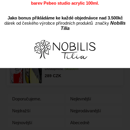
barev Pebeo studio acrylic 100ml.
(Pébéo) - 100ml a 500ml
Jako bonus přikládáme ke každé objednávce nad 3.500kč
Studio Acrylics Pébéo 100 ml -
dárek od českého výrobce přírodních produktů značky
Nobilis
varianty
Tilia
Dostupnost:
Skladem
89
CZK
Studio Acrylics Pébéo 500 ml -
varianty
Dostupnost:
Skladem
289
CZK
Doporučujeme.
Nejlevnější
Nejdražší
Nejprodávanější
Nejnovější
Abecedně