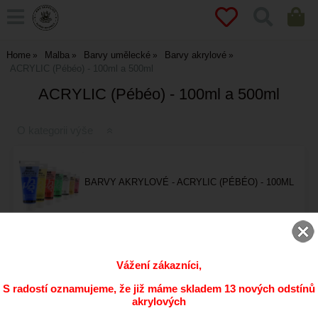
Home
Malba
Barvy umělecké
Barvy akrylové
ACRYLIC (Pébéo) - 100ml a 500ml
ACRYLIC (Pébéo) - 100ml a 500ml
O kategorii výše
BARVY AKRYLOVÉ - ACRYLIC (PÉBÉO) - 100ML
BARVY AKRYLOVÉ - ACRYLIC (PÉBÉO) - 500ML
Vážení zákazníci,
S radostí oznamujeme, že již máme skladem 13 nových odstínů
akrylových
nejprodávanější položky v kategorii ACRYLIC