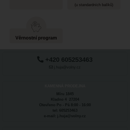
(u standardních balíků)
Věrnostní program
+420 605253463
j.huja@volny.cz
KAMENNÁ PRODEJNA
Míru 1845
Kladno 4 27204
Otevřeno Po - Pá 8:00 - 16:00
tel: 605253463
e-mail: j.huja@volny.cz