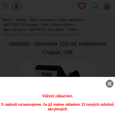
Home
Malba
Barvy umělecké
Barvy akrylové
ABSTRACT (Sennelier) - 60ml, 120ml a 500ml
Barvy akrylové - ABSTRACT (Sennelier) - 120ml
Abstract - Sennelier 120 ml, Irideescent Copper, 036
Abstract - Sennelier 120 ml, Irideescent
Copper, 036
Vážení zákazníci,
S radostí oznamujeme, že již máme skladem 13 nových odstínů
akrylových