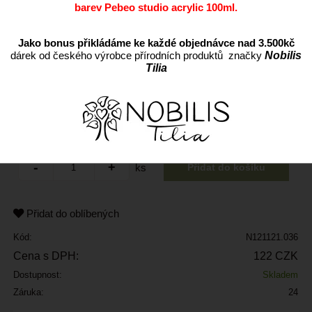
barev Pebeo studio acrylic 100ml.
Jako bonus přikládáme ke každé objednávce nad 3.500kč
dárek od českého výrobce přírodních produktů značky
Nobilis
Tilia
ks
Přidat do oblíbených
Kód:
N121121.036
Cena s DPH:
122 CZK
Dostupnost:
Skladem
Záruka:
24