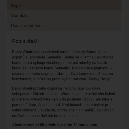
Popis
Váš dotaz
Poslat známénu
Popis zboží
Barvy
Abstract
jsou výsledkem tříletého výzkumu týmu
expertů z laboratoře Sennelier. Jedná se o jemnou akrylovou
barvu, která splňuje všechny přísné požadavky na kvalitu,
které jsou zárukou barev Sennelier. Koncentrace pigmentu -
úžasná pro tento segment trhu - jí dává krémovou až hustou
konzistenci, a může se proto pyšnit názvem "
Heavy Body
".
Barvy
Abstract
také disponují neporovnatelnou krycí
schopností. Můžete malovat přímo z velmi praktického balení
(z kterého vymáčknete barvu do poslední kapky), ale také s
pomocí štětce, špachtle, atd. Praktičnost tohoto balení je
velmi oblíbená u studentů, profesionálních malířů, pouličních
umělců a mnoha dalších kreativních lidí.
Abstract nabízí 60 odstínů, z toho 34 barev jsou