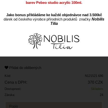
barev Pebeo studio acrylic 100ml.
Jako bonus přikládáme ke každé objednávce nad 3.500kč
dárek od českého výrobce přírodních produktů značky
Nobilis
Tilia
ks
Přidat do oblíbených
Kód:
N121521 686
Cena s DPH:
370 CZK
Dostupnost:
Skladem
Záruka:
24
Popis