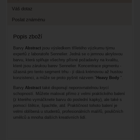
Váš dotaz
Poslat známénu
Popis zboží
Barvy
Abstract
jsou výsledkem tříletého výzkumu týmu
expertů z laboratoře Sennelier. Jedná se o jemnou akrylovou
barvu, která splňuje všechny přísné požadavky na kvalitu,
které jsou zárukou barev Sennelier. Koncentrace pigmentu -
úžasná pro tento segment trhu - jí dává krémovou až hustou
konzistenci, a může se proto pyšnit názvem "
Heavy Body
".
Barvy
Abstract
také disponují neporovnatelnou krycí
schopností. Můžete malovat přímo z velmi praktického balení
(z kterého vymáčknete barvu do poslední kapky), ale také s
pomocí štětce, špachtle, atd. Praktičnost tohoto balení je
velmi oblíbená u studentů, profesionálních malířů, pouličních
umělců a mnoha dalších kreativních lidí.