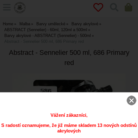
Home
Malba
Barvy umělecké
Barvy akrylové
ABSTRACT (Sennelier) - 60ml, 120ml a 500ml
Barvy akrylové - ABSTRACT (Sennelier) - 500ml
Abstract - Sennelier 500 ml, 686 Primary red
Abstract - Sennelier 500 ml, 686 Primary
red
Vážení zákazníci,
S radostí oznamujeme, že již máme skladem 13 nových odstínů
akrylových