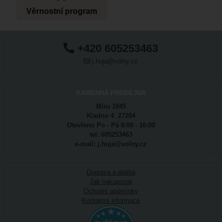
Věrnostní program
+420 605253463
j.huja@volny.cz
KAMENNÁ PRODEJNA
Míru 1845
Kladno 4 27204
Otevřeno Po - Pá 8:00 - 16:00
tel: 605253463
e-mail: j.huja@volny.cz
Doprava a platba
Jak nakupovat
Ochodní podmínky
Kontaktní informace