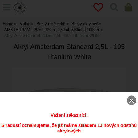
Home
Malba
Barvy umělecké
Barvy akrylové
AMSTERDAM - 20ml, 120ml, 250ml, 500ml a 1000ml
Akryl Amsterdam Standard 2,5L - 105 Titanium White
Akryl Amsterdam Standard 2,5L - 105
Titanium White
Vážení zákazníci,
S radostí oznamujeme, že již máme skladem 13 nových odstínů
akrylových