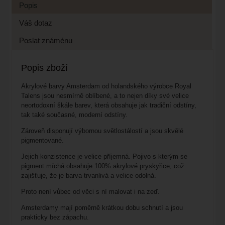
Popis
Váš dotaz
Poslat známénu
Popis zboží
Akrylové barvy Amsterdam od holandského výrobce Royal
Talens jsou nesmírně oblíbené, a to nejen díky své velice
neortodoxní škále barev, která obsahuje jak tradiční odstíny,
tak také současné, moderní odstíny.
Zároveň disponují výbornou světlostálostí a jsou skvělé
pigmentované.
Jejich konzistence je velice příjemná. Pojivo s kterým se
pigment míchá obsahuje 100% akrylové pryskyřice, což
zajišťuje, že je barva trvanlivá a velice odolná.
Proto není vůbec od věci s ní malovat i na zeď.
Amsterdamy mají poměrně krátkou dobu schnutí a jsou
prakticky bez zápachu.