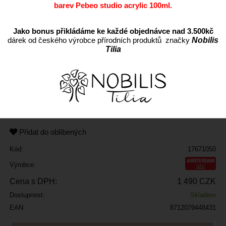
barev Pebeo studio acrylic 100ml.
Jako bonus přikládáme ke každé objednávce nad 3.500kč
dárek od českého výrobce přírodních produktů značky
Nobilis
Tilia
ks
Přidat do oblíbených
Kód:
17671050
Výrobce:
Cena s DPH:
1 490 CZK
Dostupnost:
Skladem
EAN:
8712079448431