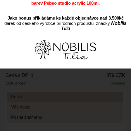
barev Pebeo studio acrylic 100ml.
Jako bonus přikládáme ke každé objednávce nad 3.500kč
dárek od českého výrobce přírodních produktů značky
Nobilis
Tilia
ks
Přidat do oblíbených
Kód:
N131625.01
Cena s DPH:
879 CZK
Dostupnost:
Skladem
Popis
Váš dotaz
Poslat známénu