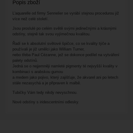
Popis zboží
L'aquarelle od firmy Sennelier se vyrábí stejnou procedurou již
více než celé století.
Jsou proslulé po celém světě svými jedinečnými a krásnými
odstíny, stejně tak svou vyjímečnou kvalitou.
Řadí se k absolutní světové špičce, co se kvality týče a
používali je již umělci jako William Turner,
nebo třeba Paul Cézanne, jež se dokonce podílel na vytváření
palety odstínů.
Jedná se o nejjemněji namleté pigmenty té nejvyšší kvality v
kombinaci s arabskou gumou
a medem jako pojivo, který zajišťuje, že akvarel ani po letech
stále nezasychá a je připraven k malbě.
Tubičky Vám tedy nikdy nevyschnou.
Nové odstíny s iridescentními odlesky.