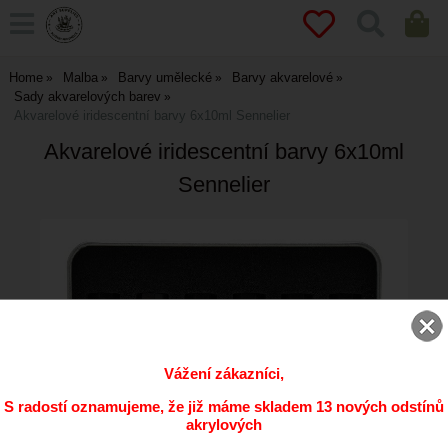
Home
Malba
Barvy umělecké
Barvy akvarelové
Sady akvarelových barev
Akvarelové iridescentní barvy 6x10ml Sennelier
Akvarelové iridescentní barvy 6x10ml
Sennelier
Vážení zákazníci,
S radostí oznamujeme, že již máme skladem 13 nových odstínů
akrylových