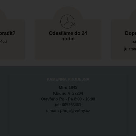
oradit?
Odesíláme do 24
Dopr
hodin
 463
na
(u sta
KAMENNÁ PRODEJNA
Míru 1845
Kladno 4 27204
Otevřeno Po - Pá 8:00 - 16:00
tel: 605253463
e-mail: j.huja@volny.cz