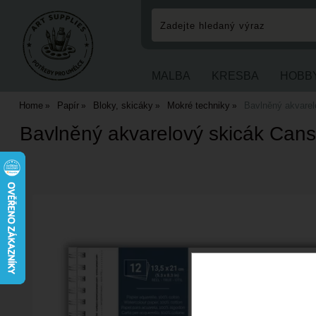
MALBA
KRESBA
HOBB
Home
Papír
Bloky, skicáky
Mokré techniky
Bavlněný akvarel
Bavlněný akvarelový skicák Canso