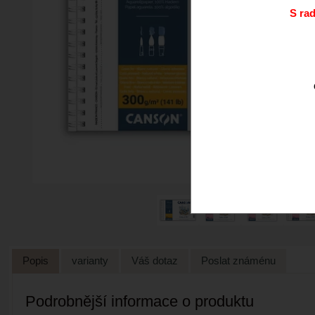
S ra
Popis
varianty
Váš dotaz
Poslat známénu
Podrobnější informace o produktu