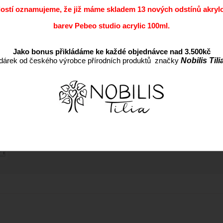
dostí oznamujeme, že již máme skladem 13 nových odstínů akryl
Kód:
barev Pebeo studio acrylic 100ml.
Výrobce:
Cena s DPH:
Jako bonus přikládáme ke každé objednávce nad 3.500kč
dárek od českého výrobce přírodních produktů značky
Nobilis Tili
Dostupnost:
EAN: