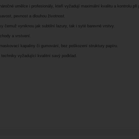
ročné umělce i profesionály, kteří vyžadují maximální kvalitu a kontrolu při 
savost, pevnost a dlouhou životnost.
ky čemuž vyniknou jak subtilní lazury, tak i syté barevné vrstvy.
chody a vrstvení.
maskovací kapaliny či gumování, bez poškození struktury papíru.
í techniky vyžadující kvalitní savý podklad.