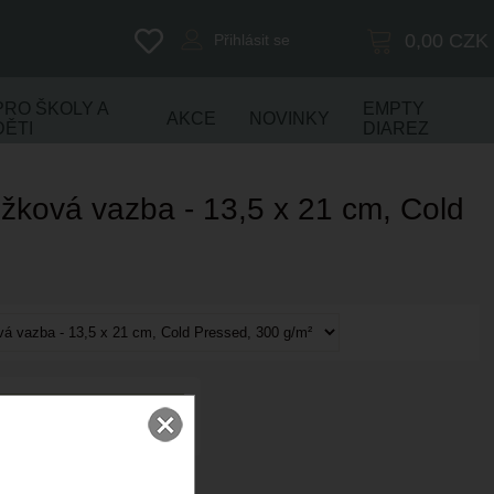
0,00
CZK
Přihlásit se
PRO ŠKOLY A
EMPTY
AKCE
NOVINKY
DĚTI
DIAREZ
užková vazba - 13,5 x 21 cm, Cold