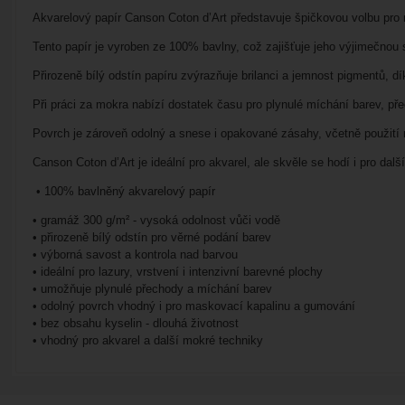
Akvarelový papír Canson Coton d’Art představuje špičkovou volbu pro ná
Tento papír je vyroben ze 100% bavlny, což zajišťuje jeho výjimečnou 
Přirozeně bílý odstín papíru zvýrazňuje brilanci a jemnost pigmentů, dí
Při práci za mokra nabízí dostatek času pro plynulé míchání barev, pře
Povrch je zároveň odolný a snese i opakované zásahy, včetně použití 
Canson Coton d’Art je ideální pro akvarel, ale skvěle se hodí i pro dalš
• 100% bavlněný akvarelový papír
• gramáž 300 g/m² - vysoká odolnost vůči vodě
• přirozeně bílý odstín pro věrné podání barev
• výborná savost a kontrola nad barvou
• ideální pro lazury, vrstvení i intenzivní barevné plochy
• umožňuje plynulé přechody a míchání barev
• odolný povrch vhodný i pro maskovací kapalinu a gumování
• bez obsahu kyselin - dlouhá životnost
• vhodný pro akvarel a další mokré techniky