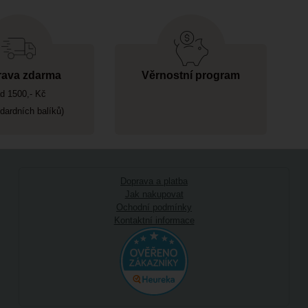
ava zdarma
Věrnostní program
d 1500,- Kč
ndardních balíků)
Doprava a platba
Jak nakupovat
Ochodní podmínky
Kontaktní informace