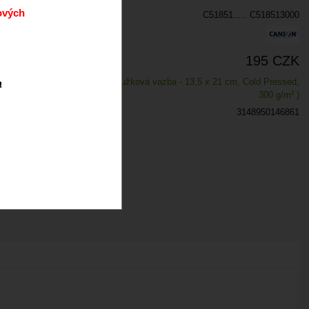
ových
C51851..... C518513000
195 CZK
Skladem
( kroužková vazba - 13,5 x 21 cm, Cold Pressed,
a
300 g/m² )
3148950146861