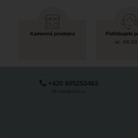
Kamenná prodejna
Potřebujete p
tel.: 605 253
+420 605253463
j.huja@volny.cz