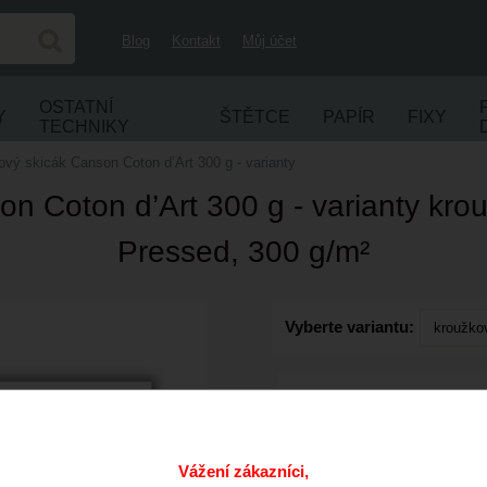
Blog
Kontakt
Můj účet
OSTATNÍ
Y
ŠTĚTCE
PAPÍR
FIXY
TECHNIKY
ový skicák Canson Coton d’Art 300 g - varianty
n Coton d’Art 300 g - varianty kro
Pressed, 300 g/m²
Vyberte variantu:
ks
Vážení zákazníci,
Přidat do oblíbených