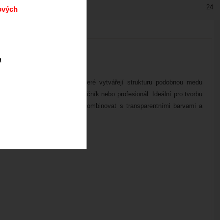
24
ových
a
 jsou nové efektní barvy, které vytvářejí strukturu podobnou medu
to zda s nimi pracuje začátečník nebo profesionál. Ideální pro tvorbu
evo a další... Tyto barvy lze kombinovat s transparentními barvami a
dlem a potravinami.