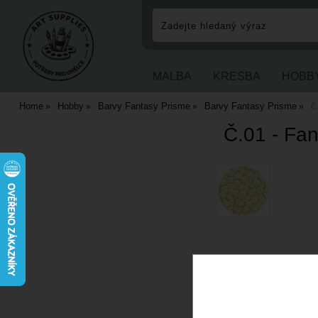
MALBA
KRESBA
HOBB
Home
Hobby
Barvy Fantasy Prisme
Barvy Fantasy Prisme
č
Č.01 - Fan