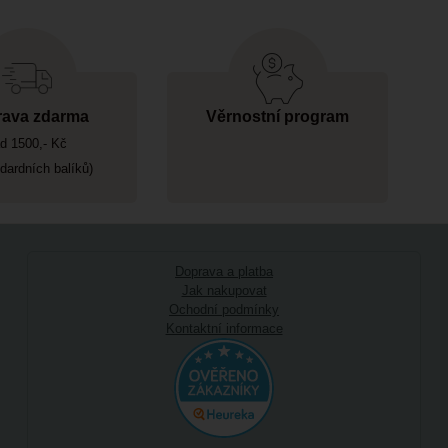
ava zdarma
Věrnostní program
d 1500,- Kč
ndardních balíků)
Doprava a platba
Jak nakupovat
Ochodní podmínky
Kontaktní informace