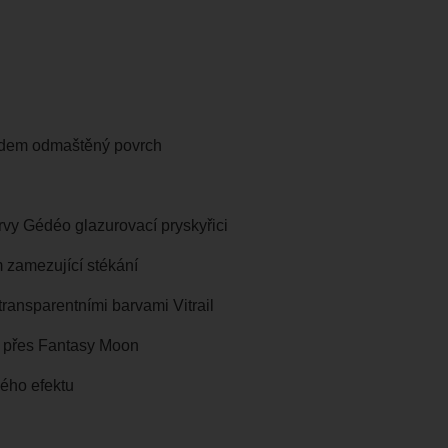
předem odmaštěný povrch
rvy Gédéo glazurovací pryskyřici
m zamezující stékání
transparentními barvami Vitrail
c přes Fantasy Moon
ivého efektu