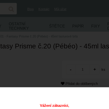
Blog
Kontakt
Můj účet
OSTATNÍ
Y
ŠTĚTCE
PAPÍR
FIXY
TECHNIKY
.01 - Fantasy Prisme č.20 (Pébéo) - 45ml lasturově bílá
tasy Prisme č.20 (Pébéo) - 45ml las
ks
Přidat do oblíbených
Kód:
Cena s DPH:
Vážení zákazníci,
Dostupnost: