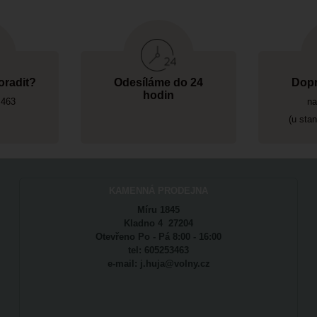
oradit?
Odesíláme do 24
Dopr
hodin
 463
na
(u sta
KAMENNÁ PRODEJNA
Míru 1845
Kladno 4 27204
Otevřeno Po - Pá 8:00 - 16:00
tel: 605253463
e-mail: j.huja@volny.cz