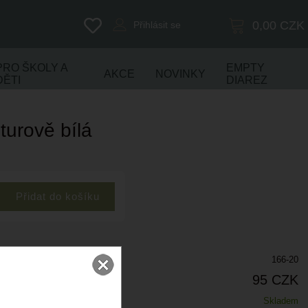
0,00
CZK
Přihlásit se
PRO ŠKOLY A
EMPTY
AKCE
NOVINKY
DĚTI
DIAREZ
turově bílá
166-20
95 CZK
Skladem