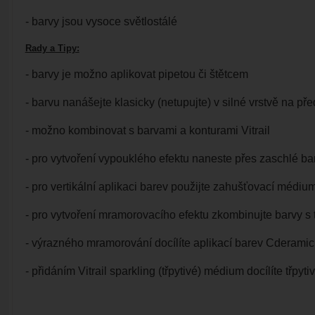
- barvy jsou vysoce světlostálé
Rady a Tipy:
- barvy je možno aplikovat pipetou či štětcem
- barvu nanášejte klasicky (netupujte) v silné vrstvě na 
- možno kombinovat s barvami a konturami Vitrail
- pro vytvoření vypouklého efektu naneste přes zaschlé ba
- pro vertikální aplikaci barev použijte zahušťovací médiu
- pro vytvoření mramorovacího efektu zkombinujte barvy s 
- výrazného mramorování docílíte aplikací barev Cderami
- přidáním Vitrail sparkling (třpytivé) médium docílíte třpyt