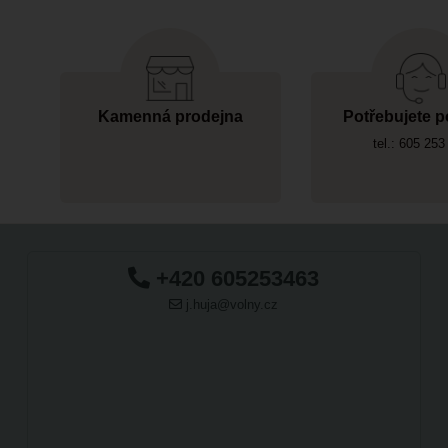
Kamenná prodejna
Potřebujete p
tel.: 605 253
+420 605253463
j.huja@volny.cz