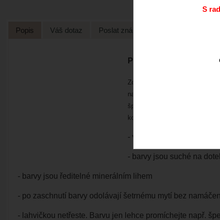
S ra
Popis
Váš dotaz
Poslat známénu
Pebeo Fantasy Prisme
Zcela nové a jedinečné barvy 
naneseného hřebenem " efekt hon
šperků a dekorací na mnoha mat
konturami Vitrail. Tyto barvy lz
- veškeré odstíny lze vzá
- barvy jsou suché na dot
- barvy jsou ředitelné minerálním lihem
- po zaschnutí barvy odolávají šetrnému mytí bez namáčen
- lahvičkou netřeste. Barvu jen lehce promíchejte např. špej