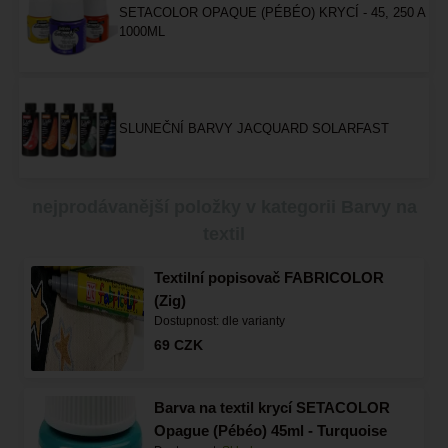
SETACOLOR OPAQUE (PÉBÉO) KRYCÍ - 45, 250 A
1000ML
SLUNEČNÍ BARVY JACQUARD SOLARFAST
nejprodávanější položky v kategorii Barvy na
textil
Textilní popisovač FABRICOLOR
(Zig)
Dostupnost:
dle varianty
69
CZK
Barva na textil krycí SETACOLOR
Opague (Pébéo) 45ml - Turquoise