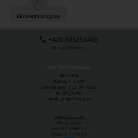
Věrnostní program
+420 605253463
j.huja@volny.cz
KAMENNÁ PRODEJNA
Míru 1845
Kladno 4 27204
Otevřeno Po - Pá 8:00 - 16:00
tel: 605253463
e-mail: j.huja@volny.cz
Doprava a platba
Jak nakupovat
Ochodní podmínky
Kontaktní informace