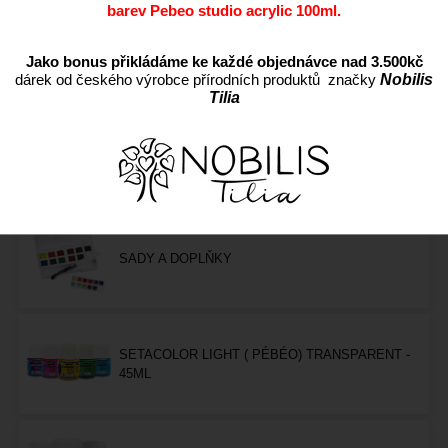
barev Pebeo studio acrylic 100ml.
FIXY NA TEXTIL
Jako bonus přikládáme ke každé objednávce nad 3.500kč
dárek od českého výrobce přírodních produktů značky
Nobilis
Tilia
KONTUROVACÍ TUBY NA TEXTIL
SADY A DOPLŇKY
SETACOLOR LIGHT ( PÉBÉO) TRANSPARENT -
45ML