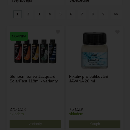
Nejnovější
Abecedně
1
2
3
4
5
6
7
8
9
>>
Sluneční barva Jacquard
Fixativ pro batikování
SolarFast 118ml - varianty
JAVANA 20 ml
275
CZK
75
CZK
skladem
skladem
varianty