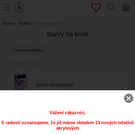
Home
Hobby
Barvy na textil
Barvy na textil
O kategorii výše
BARVY BATIKOVACÍ
Vážení zákazníci,
BARVY NA TEXTIL VE SPREJI
S radostí oznamujeme, že již máme skladem 13 nových odstínů
akrylových