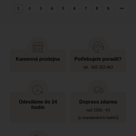
1
2
3
4
5
6
7
8
9
>>
Kamenná prodejna
Potřebujete poradit?
tel.: 605 253 463
Odesíláme do 24
Doprava zdarma
hodin
nad 1500,- Kč
(u standardních balíků)