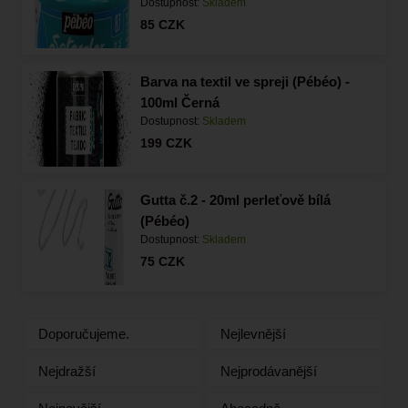
Dostupnost:
Skladem
85
CZK
Barva na textil ve spreji (Pébéo) -
100ml Černá
Dostupnost:
Skladem
199
CZK
Gutta č.2 - 20ml perleťově bílá
(Pébéo)
Dostupnost:
Skladem
75
CZK
Doporučujeme.
Nejlevnější
Nejdražší
Nejprodávanější