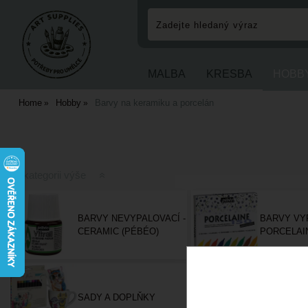
MALBA
KRESBA
HOBB
Home
Hobby
Barvy na keramiku a porcelán
O kategorii výše
BARVY NEVYPALOVACÍ -
BARVY VYP
CERAMIC (PÉBÉO)
PORCELAIN
SADY A DOPLŇKY