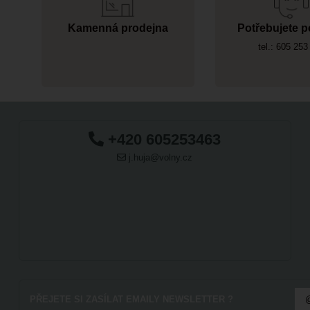
Kamenná prodejna
Potřebujete p
tel.: 605 253
+420 605253463
j.huja@volny.cz
PŘEJETE SI ZASÍLAT EMAILY NEWSLETTER ?