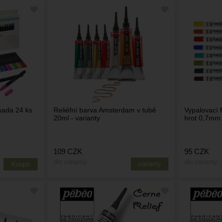
 sada 24 ks
Reliéfní barva Amsterdam v tubě
Vypalovací f
20ml - varianty
hrot 0,7mm
109
CZK
95
CZK
dle varianty
dle varianty
varianty