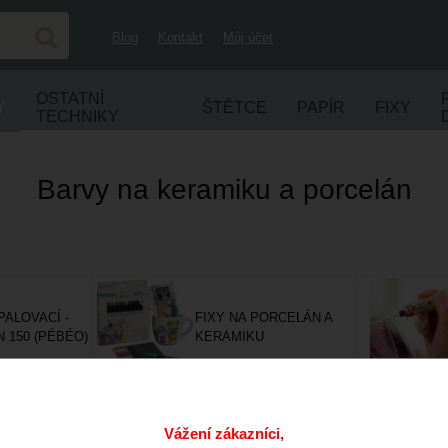
Blog
Kontakt
Můj účet
OSTATNÍ
Y
ŠTĚTCE
PAPÍR
FIXY
TECHNIKY
Barvy na keramiku a porcelán
ALOVACÍ -
FIXY NA PORCELÁN A
 150 (PÉBÉO)
KERAMIKU
Vážení zákazníci,