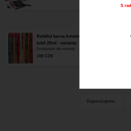
S ra
nejprodáva
Reliéfní barva Amsterdam v
tubě 20ml - varianty
Dostupnost:
dle varianty
109
CZK
Doporučujeme.