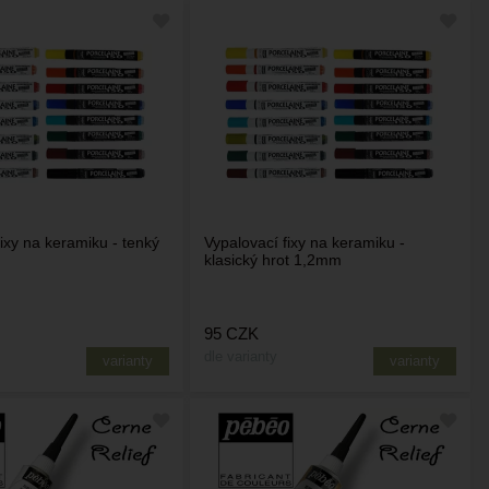
ixy na keramiku - tenký
Vypalovací fixy na keramiku -
klasický hrot 1,2mm
95
CZK
dle varianty
varianty
varianty