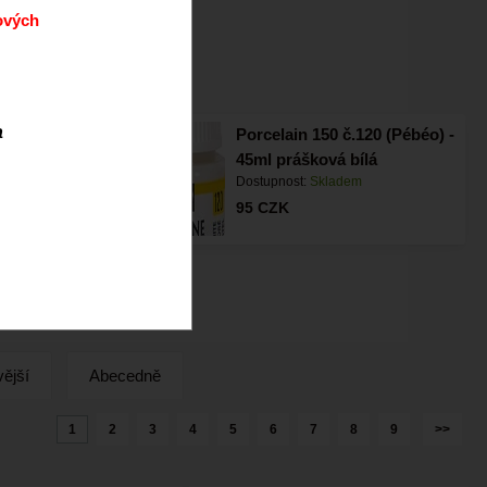
ových
 a porcelán
a
 RELIEF
Porcelain 150 č.120 (Pébéo) -
 20ml černá
45ml prášková bílá
m
Dostupnost:
Skladem
95
CZK
ější
Abecedně
1
2
3
4
5
6
7
8
9
>>