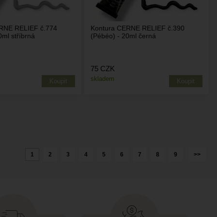
RNE RELIEF č.774
Kontura CERNE RELIEF č.390
0ml stříbrná
(Pébéo) - 20ml černá
75
CZK
skladem
1
2
3
4
5
6
7
8
9
>>