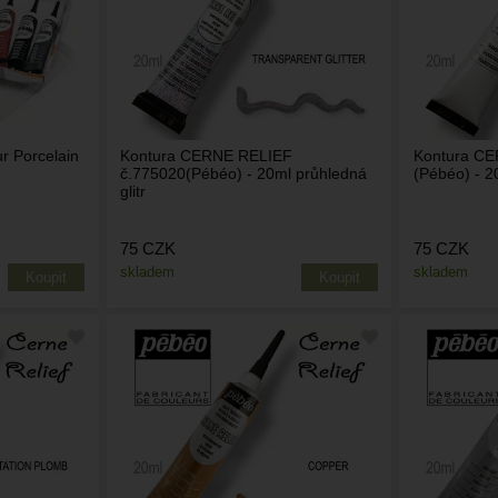
r Porcelain
Kontura CERNE RELIEF
Kontura CE
č.775020(Pébéo) - 20ml průhledná
(Pébéo) - 2
glitr
75
CZK
75
CZK
skladem
skladem