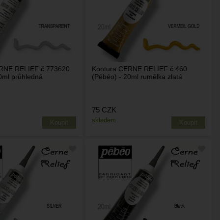
RNE RELIEF č.773620
Kontura CERNE RELIEF č.460
0ml průhledná
(Pébéo) - 20ml rumělka zlatá
75
CZK
skladem