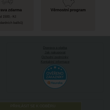
ava zdarma
Věrnostní program
d 1500,- Kč
ndardních balíků)
Doprava a platba
Jak nakupovat
Ochodní podmínky
Kontaktní informace