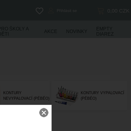
0,00
CZK
Přihlásit se
PRO ŠKOLY A
EMPTY
AKCE
NOVINKY
DĚTI
DIAREZ
KONTURY
KONTURY VYPALOVACÍ
NEVYPALOVACÍ (PÉBÉO)
(PÉBÉO)