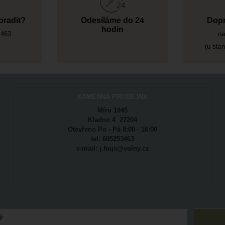
oradit?
Odesíláme do 24
Dopr
hodin
 463
na
(u sta
KAMENNÁ PRODEJNA
Míru 1845
Kladno 4 27204
Otevřeno Po - Pá 8:00 - 16:00
tel: 605253463
e-mail: j.huja@volny.cz