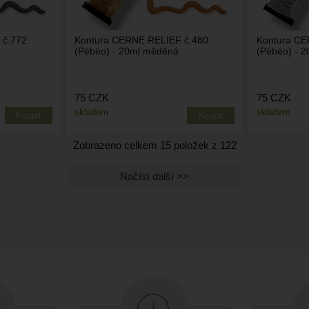
 č.772
Kontura CERNE RELIEF č.480
Kontura CE
(Pébéo) - 20ml měděná
(Pébéo) - 2
75
CZK
75
CZK
skladem
skladem
Zobrazeno celkem
15
položek z
122