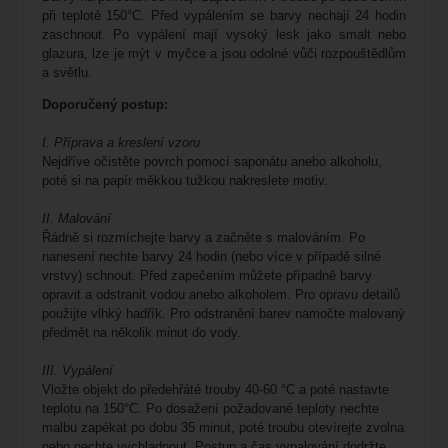
při teplotě 150°C. Před vypálením se barvy nechají 24 hodin
zaschnout. Po vypálení mají vysoký lesk jako smalt nebo
glazura, lze je mýt v myčce a jsou odolné vůči rozpouštědlům
a světlu.
Doporučený postup:
I. Příprava a kreslení vzoru
Nejdříve očistěte povrch pomocí saponátu anebo alkoholu,
poté si na papír měkkou tužkou nakreslete motiv.
II. Malování
Řádně si rozmíchejte barvy a začněte s malováním. Po
nanesení nechte barvy 24 hodin (nebo více v případě silné
vrstvy) schnout. Před zapečením můžete případně barvy
opravit a odstranit vodou anebo alkoholem. Pro opravu detailů
použijte vlhký hadřík. Pro odstranění barev namočte malovaný
předmět na několik minut do vody.
III. Vypálení
Vložte objekt do předehřáté trouby 40-60 °C a poté nastavte
teplotu na 150°C. Po dosažení požadované teploty nechte
malbu zapékat po dobu 35 minut, poté troubu otevírejte zvolna
nebo nechte vychladnout. Postup a čas vypalování dodržte