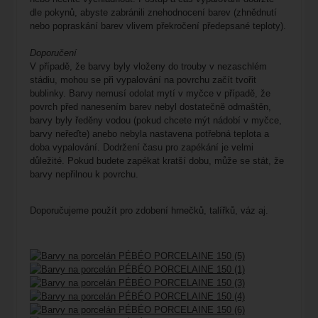
dle pokynů, abyste zabránili znehodnocení barev (zhnědnutí
nebo popraskání barev vlivem překročení předepsané teploty).
Doporučení
V případě, že barvy byly vloženy do trouby v nezaschlém
stádiu, mohou se při vypalování na povrchu začít tvořit
bublinky. Barvy nemusí odolat mytí v myčce v případě, že
povrch před nanesením barev nebyl dostatečně odmaštěn,
barvy byly ředěny vodou (pokud chcete mýt nádobí v myčce,
barvy neřeďte) anebo nebyla nastavena potřebná teplota a
doba vypalování. Dodržení času pro zapékání je velmi
důležité. Pokud budete zapékat kratší dobu, může se stát, že
barvy nepřilnou k povrchu.
Doporučujeme použít pro zdobení hrnečků, talířků, váz aj.