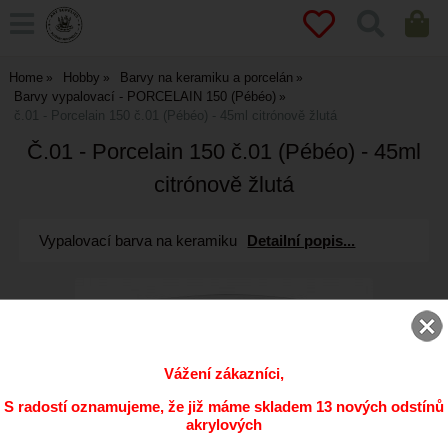
Home
Hobby
Barvy na keramiku a porcelán
Barvy vypalovací - PORCELAIN 150 (Pébéo)
č.01 - Porcelain 150 č.01 (Pébéo) - 45ml citrónově žlutá
Č.01 - Porcelain 150 č.01 (Pébéo) - 45ml
citrónově žlutá
Vypalovací barva na keramiku
Detailní popis...
Vážení zákazníci,
S radostí oznamujeme, že již máme skladem 13 nových odstínů
akrylových