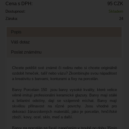
Cena s DPH:
95 CZK
Dostupnost:
Skladem
Záruka:
24
Popis
Váš dotaz
Poslat známénu
Chcete potěšit své známé či rodinu nebo si chcete originálně
ozdobit hrneček, talíř nebo vázu? Zkombinujte svou nápaditost
a kreativitu s barvami, konturami a fixy na porcelán.
Barvy Porcelain 150 jsou barvy vysoké kvality, které velice
věrně imitují profesionální keramické glazury. Barvy mají stálé
a brilantní odstíny, dají se vzájemně míchat. Barvy mají
skvělou přilnavost na různé povrchy. Jsou vhodné pro
dekoraci žáruvzdorných materiálů, jako je porcelán, hrnčířské
zboží, kovy, ocel, sklo, meď a další.
Barvy na porcelán se fixují zapečením v troubě po dobu 35min