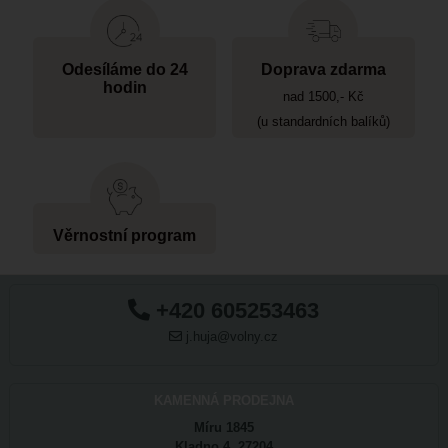
Odesíláme do 24
Doprava zdarma
hodin
nad 1500,- Kč
(u standardních balíků)
Věrnostní program
+420 605253463
j.huja@volny.cz
KAMENNÁ PRODEJNA
Míru 1845
Kladno 4 27204