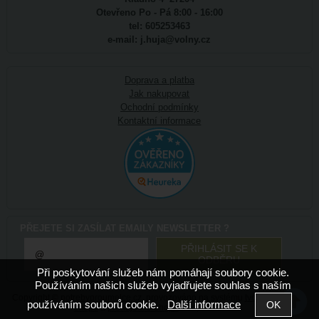
Otevřeno Po - Pá 8:00 - 16:00
tel: 605253463
e-mail: j.huja@volny.cz
Doprava a platba
Jak nakupovat
Ochodní podmínky
Kontaktní informace
PŘEJETE SI ZASÍLAT EMAILY NEWSLETTER ?
Při poskytování služeb nám pomáhají soubory cookie.
Používáním našich služeb vyjadřujete souhlas s naším
Copyright ©
potrebyproumelce.cz
,
provozováno na systému
tvorba e-
používáním souborů cookie.
Další informace
shopu
a
pronájem e-shopu
Shop5.cz