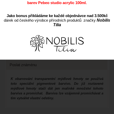
barev Pebeo studio acrylic 100ml.
Přidat do oblíbených
Kód:
barvivožluté
Jako bonus přikládáme ke každé objednávce nad 3.500kč
dárek od českého výrobce přírodních produktů značky
Nobilis
Cena s DPH:
25 CZK
Tilia
Dostupnost:
Skladem
Záruka:
24
Popis
Váš dotaz
Poslat známénu
K obarvování transparentní mýdlové hmoty se používá
toto speciální pigmentové barvivo. Do již roztavené
mýdlové hmoty stačí dát jen malinké množství tohoto
barviva a promíchat. Barviva lze vzájemně promíchávat a
tím vytvářet vlastní odstíny.