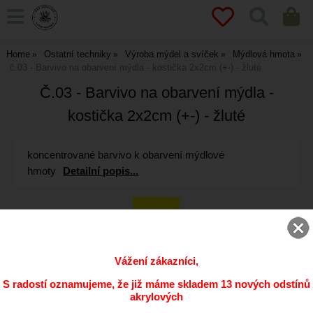
Home
Ostatní techniky
Výroba mýdel a svíček
Mýdlová hmota
č.03 - Barvivo na obarvení mýdla - kostička 2x2cm (+-) - žluté
Č.03 - Barvivo na obarvení mýdla -
kostička 2x2cm (+-) - žluté
koncentrované barvivo k obarvení mýdlové
hmoty
Detailní popis...
Vážení zákazníci,
ks
S radostí oznamujeme, že již máme skladem 13 nových odstínů
akrylových