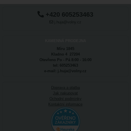
+420 605253463
j.huja@volny.cz
KAMENNÁ PRODEJNA
Míru 1845
Kladno 4 27204
Otevřeno Po - Pá 8:00 - 16:00
tel: 605253463
e-mail: j.huja@volny.cz
Doprava a platba
Jak nakupovat
Ochodní podmínky
Kontaktní informace