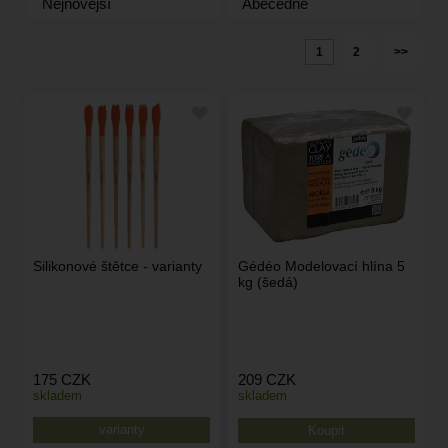
Nejnovější
Abecedně
1
2
>>
Silikonové štětce - varianty
Gédéo Modelovací hlína 5
kg (šedá)
175
CZK
209
CZK
skladem
skladem
varianty