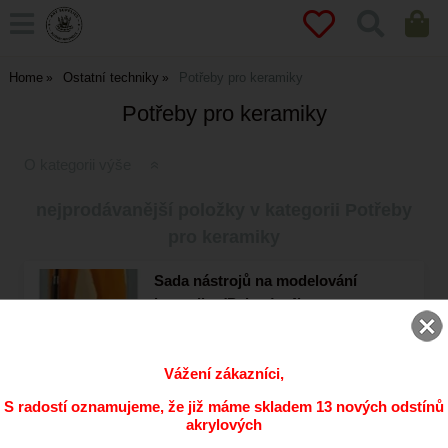
Home
Ostatní techniky
Potřeby pro keramiky
Potřeby pro keramiky
O kategorii výše
nejprodávanější položky v kategorii Potřeby
pro keramiky
Sada nástrojů na modelování
keramiku (Pebeo) - 4ks
Dostupnost:
Skladem
169
CZK
Vážení zákazníci,
S radostí oznamujeme, že již máme skladem 13 nových odstínů
Sochařská hlína SMH 10kg
akrylových
Dostupnost:
Skladem