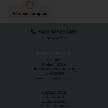
Věrnostní program
+420 605253463
j.huja@volny.cz
KAMENNÁ PRODEJNA
Míru 1845
Kladno 4 27204
Otevřeno Po - Pá 8:00 - 16:00
tel: 605253463
e-mail: j.huja@volny.cz
Doprava a platba
Jak nakupovat
Ochodní podmínky
Kontaktní informace