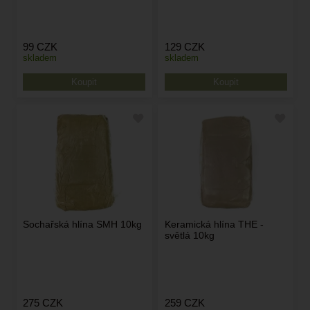
99
CZK
129
CZK
skladem
skladem
Sochařská hlína SMH 10kg
Keramická hlína THE -
světlá 10kg
275
CZK
259
CZK