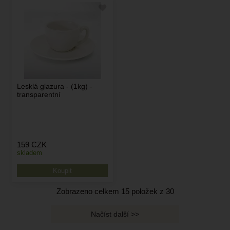
Lesklá glazura - (1kg) -
transparentní
159
CZK
skladem
Zobrazeno celkem
15
položek z
30