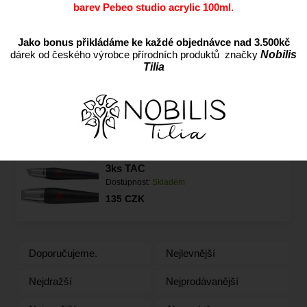
275
CZK
barev Pebeo studio acrylic 100ml.
Jako bonus přikládáme ke každé objednávce nad 3.500kč
dárek od českého výrobce přírodních produktů značky
Nobilis
Keramická hlína - Buřt červenice
Tilia
10kg
Dostupnost:
Skladem
259
CZK
Sada silikonových tvarovacích štětců
3ks TAC
Dostupnost:
Skladem
135
CZK
Doporučujeme.
Nejlevnější
Nejdražší
Nejprodávanější