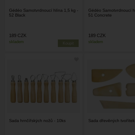
Gédéo Samotvrdnoucí hlína 1,5 kg -
Gédéo Samotvrdnoucí hl
52 Black
51 Concrete
189
CZK
189
CZK
skladem
skladem
Sada hrnčířských nožů - 10ks
Sada dřevěných tvořítek