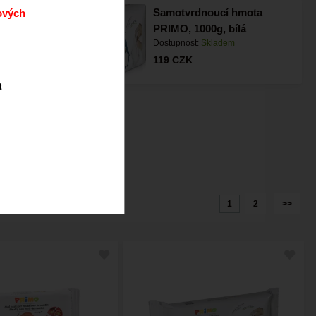
noucí hlína
Samotvrdnoucí hmota
ových
a
PRIMO, 1000g, bílá
m
Dostupnost:
Skladem
119
CZK
a
ější
Abecedně
1
2
>>