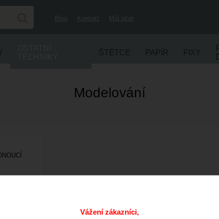
Blog
Kontakt
Můj účet
OSTATNÍ
Y
ŠTĚTCE
PAPÍR
FIXY
TECHNIKY
Modelování
DNOUCÍ
ejprodávanější položky v kategorii Modelová
Vážení zákazníci,