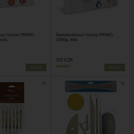
ucí hmota PRIMO,
Samotvrdnoucí hmota PRIMO,
kota
1000g, bílá
119
CZK
skladem