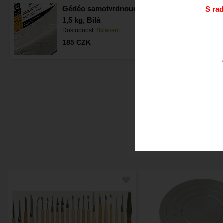
Gédéo samotvrdnoucí hlína
S ra
1,5 kg, Bílá
Dostupnost:
Skladem
185
CZK
Doporučujeme.