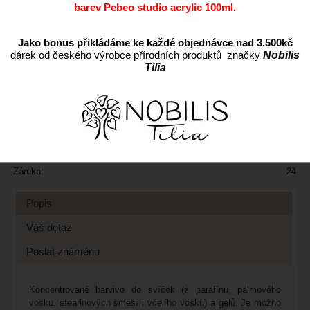
barev Pebeo studio acrylic 100ml.
Jako bonus přikládáme ke každé objednávce nad 3.500kč
ks
dárek od českého výrobce přírodních produktů značky
Nobilis
Tilia
Přidat do oblíbených
Kód:
barvivočervené1
Cena s DPH:
19 CZK
Dostupnost:
Skladem
Záruka:
24
Popis
Váš dotaz
Poslat známénu
Koncentrované barvivo do svíček (z parafínu, palmového
vosku, stearinových směsí i včelího vosku) a gelů. Je možno