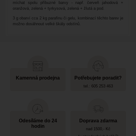
míchat spolu příbuzné barvy - např. červeň jahodová +
oranžová, zelená + tyrkysová, zelená + žlutá a pod.
3 g obarví cca 2 kg parafinu či gelu, kombinací těchto barev je
možno dosáhnout velké škály odstínů.
Kamenná prodejna
Potřebujete poradit?
tel.: 605 253 463
Odesíláme do 24
Doprava zdarma
hodin
nad 1500,- Kč