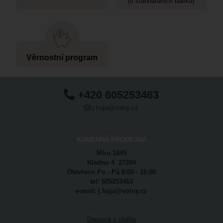
(u standardních balíků)
Věrnostní program
+420 605253463
j.huja@volny.cz
KAMENNÁ PRODEJNA
Míru 1845
Kladno 4 27204
Otevřeno Po - Pá 8:00 - 16:00
tel: 605253463
e-mail: j.huja@volny.cz
Doprava a platba