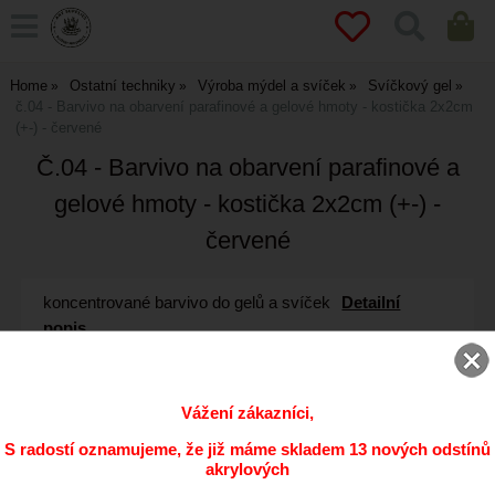
Home
Ostatní techniky
Výroba mýdel a svíček
Svíčkový gel
č.04 - Barvivo na obarvení parafinové a gelové hmoty - kostička 2x2cm
(+-) - červené
Č.04 - Barvivo na obarvení parafinové a
gelové hmoty - kostička 2x2cm (+-) -
červené
koncentrované barvivo do gelů a svíček
Detailní
popis...
Vážení zákazníci,
S radostí oznamujeme, že již máme skladem 13 nových odstínů
akrylových