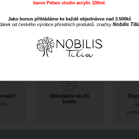
barev Pebeo studio acrylic 100ml.
Záruka:
Jako bonus přikládáme ke každé objednávce nad 3.500kč
dárek od českého výrobce přírodních produktů značky
Nobilis Tili
22g/m2
oradit?
Odesíláme do 24
Dopr
hodin
 463
na
(u sta