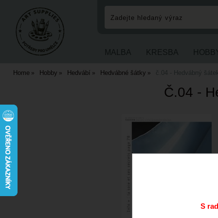
MALBA
KRESBA
HOBB
Home
Hobby
Hedvábí
Hedvábné šátky
č.04 - Hedvábný šáte
Č.04 - 
S ra