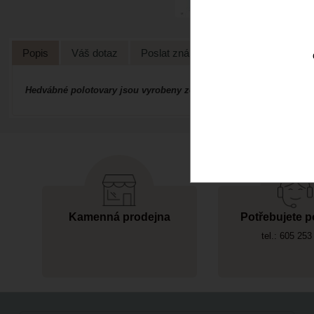
Popis
Váš dotaz
Poslat známénu
Hedvábné polotovary jsou vyrobeny ze 100% hedvábí. Ponge 5 - 
Kamenná prodejna
Potřebujete p
tel.: 605 253