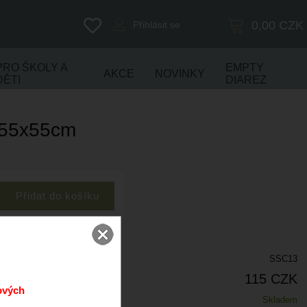
0,00
CZK
Přihlásit se
PRO ŠKOLY A
EMPTY
AKCE
NOVINKY
DĚTI
DIAREZ
 55x55cm
SSC13
115 CZK
ových
Skladem