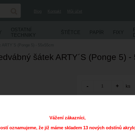
Blog
Kontakt
Můj účet
OSTATNÍ
Y
ŠTĚTCE
PAPÍR
FIXY
TECHNIKY
k ARTY´S (Ponge 5) - 55x55cm
Hedvábný šátek ARTY´S (Ponge 5) -
ks
Přidat do oblíbených
Kód:
Vážení zákazníci,
Cena s DPH:
dostí oznamujeme, že již máme skladem 13 nových odstínů akryl
Dostupnost: