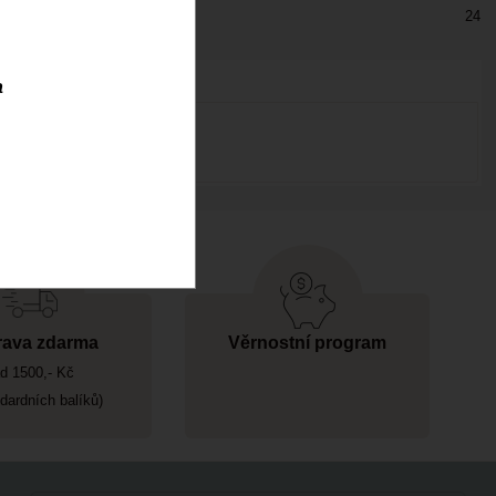
24
a
ava zdarma
Věrnostní program
d 1500,- Kč
ndardních balíků)