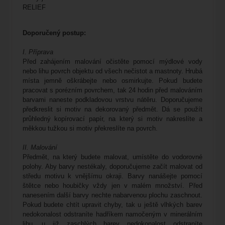
RELIEF
Doporučený postup
:
I. Příprava
Před zahájením malování očistěte pomocí mýdlové vody
nebo lihu povrch objektu od všech nečistot a mastnoty. Hrubá
místa jemně oškrábejte nebo osmirkujte. Pokud budete
pracovat s porézním povrchem, tak 24 hodin před malováním
barvami naneste podkladovou vrstvu nátěru. Doporučujeme
předkreslit si motiv na dekorovaný předmět. Dá se použít
průhledný kopírovací papír, na který si motiv nakreslíte a
měkkou tužkou si motiv překreslíte na povrch.
II. Malování
Předmět, na který budete malovat, umístěte do vodorovné
polohy. Aby barvy nestékaly, doporučujeme začít malovat od
středu motivu k vnějšímu okraji. Barvy nanášejte pomocí
štětce nebo houbičky vždy jen v malém množství. Před
nanesením další barvy nechte nabarvenou plochu zaschnout.
Pokud budete chtít upravit chyby, tak u ještě vlhkých barev
nedokonalost odstraníte hadříkem namočeným v minerálním
lihu, u již zaschlých barev nedokonalost odstraníte