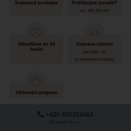
Kamenná prodejna
Potřebujete poradit?
tel.: 605 253 463
Odesíláme do 24
Doprava zdarma
hodin
nad 1500,- Kč
(u standardních balíků)
Věrnostní program
+420 605253463
j.huja@volny.cz