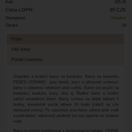
Kód:
025-25
Cena s DPH:
85 CZK
Dostupnost:
Skladem
Záruka:
24
Popis
Váš dotaz
Poslat známénu
Originální a kvalitní barvy na keramiku. Barvy na keramiku
PÉBÉO CERAMIC jsou lesklé, krycí a přirozeně schnoucí
barvy s výbornou odolností proti světlu. Barvy lze použít na
keramiku, terakotu, kovy, sklo aj. Ředění barev a čistění
náčiní minerálním lihem. Barvy schnou na dotek během 3
hodiny, kompletně suché během 24 hodin (záleží na síle
nanesené vrstvy). Po zaschnutí jsou barvy odolné proti vodě
a poškrábání, nabarvený předmět lze mýt opatrně ve studené
vodě.
Barvy je možno kombinovat s konturovacími tubami CERNE