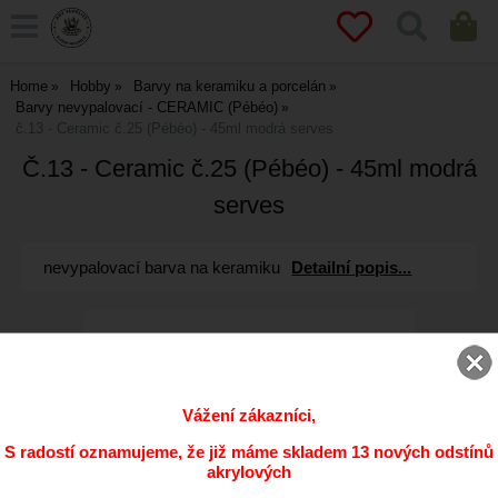
Home
Hobby
Barvy na keramiku a porcelán
Barvy nevypalovací - CERAMIC (Pébéo)
č.13 - Ceramic č.25 (Pébéo) - 45ml modrá serves
Č.13 - Ceramic č.25 (Pébéo) - 45ml modrá
serves
nevypalovací barva na keramiku
Detailní popis...
Vážení zákazníci,
S radostí oznamujeme, že již máme skladem 13 nových odstínů
akrylových