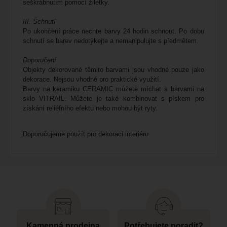
seškrábnutím pomocí žiletky.
III. Schnutí
Po ukončení práce nechte barvy 24 hodin schnout. Po dobu
schnutí se barev nedotýkejte a nemanipulujte s předmětem.
Doporučení
Objekty dekorované těmito barvami jsou vhodné pouze jako
dekorace. Nejsou vhodné pro praktické využití.
Barvy na keramiku CERAMIC můžete míchat s barvami na
sklo VITRAIL. Můžete je také kombinovat s pískem pro
získání reliéfního efektu nebo mohou být ryty.
Doporučujeme použít pro dekoraci interiéru.
Kamenná prodejna
Potřebujete poradit?