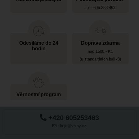
tel.: 605 253 463
Odesíláme do 24
Doprava zdarma
hodin
nad 1500,- Kč
(u standardních balíků)
Věrnostní program
+420 605253463
j.huja@volny.cz