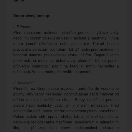
RELIEF
Doporučený postup
:
I. Příprava
Před zahájením malování očistěte pomocí mýdlové vody
nebo lihu povrch objektu od všech nečistot a mastnoty. Hrubá
místa jemně oškrábejte nebo osmirkujte. Pokud budete
pracovat s porézním povrchem, tak 24 hodin před malováním
barvami naneste podkladovou vrstvu nátěru. Doporučujeme
předkreslit si motiv na dekorovaný předmět. Dá se použít
průhledný kopírovací papír, na který si motiv nakreslíte a
měkkou tužkou si motiv překreslíte na povrch.
II. Malování
Předmět, na který budete malovat, umístěte do vodorovné
polohy. Aby barvy nestékaly, doporučujeme začít malovat od
středu motivu k vnějšímu okraji. Barvy nanášejte pomocí
štětce nebo houbičky vždy jen v malém množství. Před
nanesením další barvy nechte nabarvenou plochu zaschnout.
Pokud budete chtít upravit chyby, tak u ještě vlhkých barev
nedokonalost odstraníte hadříkem namočeným v minerálním
lihu, u již zaschlých barev nedokonalost odstraníte