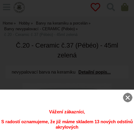
Home
Hobby
Barvy na keramiku a porcelán
Barvy nevypalovací - CERAMIC (Pébéo)
č.20 - Ceramic č.37 (Pébéo) - 45ml zelená
Č.20 - Ceramic č.37 (Pébéo) - 45ml
zelená
nevypalovací barva na keramiku
Detailní popis...
Vážení zákazníci,
S radostí oznamujeme, že již máme skladem 13 nových odstínů
akrylových