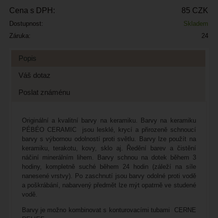
Cena s DPH:
85 CZK
Dostupnost:
Skladem
Záruka:
24
Popis
Váš dotaz
Poslat známénu
Originální a kvalitní barvy na keramiku. Barvy na keramiku
PÉBÉO CERAMIC jsou lesklé, krycí a přirozeně schnoucí
barvy s výbornou odolností proti světlu. Barvy lze použít na
keramiku, terakotu, kovy, sklo aj. Ředění barev a čistění
náčiní minerálním lihem. Barvy schnou na dotek během 3
hodiny, kompletně suché během 24 hodin (záleží na síle
nanesené vrstvy). Po zaschnutí jsou barvy odolné proti vodě
a poškrábání, nabarvený předmět lze mýt opatrně ve studené
vodě.
Barvy je možno kombinovat s konturovacími tubami CERNE