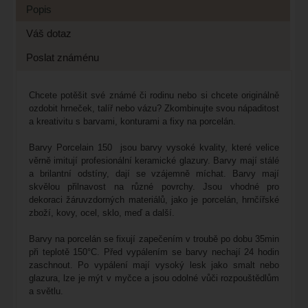
Popis
Váš dotaz
Poslat známénu
Chcete potěšit své známé či rodinu nebo si chcete originálně
ozdobit hrneček, talíř nebo vázu? Zkombinujte svou nápaditost
a kreativitu s barvami, konturami a fixy na porcelán.
Barvy Porcelain 150 jsou barvy vysoké kvality, které velice
věrně imitují profesionální keramické glazury. Barvy mají stálé
a brilantní odstíny, dají se vzájemně míchat. Barvy mají
skvělou přilnavost na různé povrchy. Jsou vhodné pro
dekoraci žáruvzdorných materiálů, jako je porcelán, hrnčířské
zboží, kovy, ocel, sklo, meď a další.
Barvy na porcelán se fixují zapečením v troubě po dobu 35min
při teplotě 150°C. Před vypálením se barvy nechají 24 hodin
zaschnout. Po vypálení mají vysoký lesk jako smalt nebo
glazura, lze je mýt v myčce a jsou odolné vůči rozpouštědlům
a světlu.