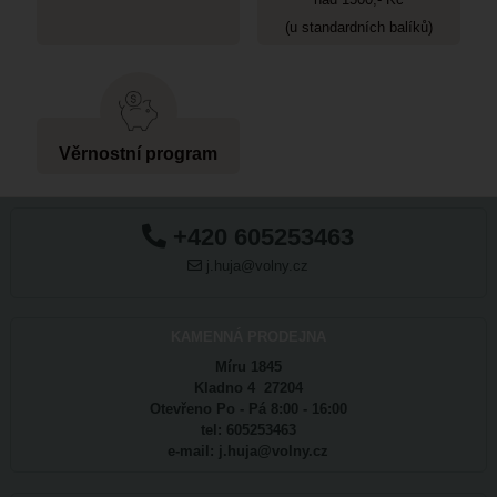
(u standardních balíků)
Věrnostní program
+420 605253463
j.huja@volny.cz
KAMENNÁ PRODEJNA
Míru 1845
Kladno 4 27204
Otevřeno Po - Pá 8:00 - 16:00
tel: 605253463
e-mail: j.huja@volny.cz