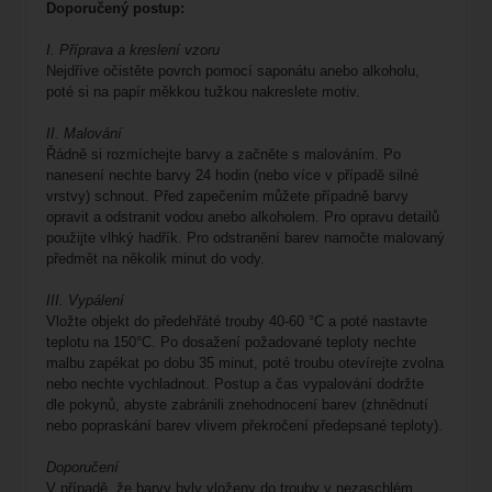
Doporučený postup:
I. Příprava a kreslení vzoru
Nejdříve očistěte povrch pomocí saponátu anebo alkoholu,
poté si na papír měkkou tužkou nakreslete motiv.
II. Malování
Řádně si rozmíchejte barvy a začněte s malováním. Po
nanesení nechte barvy 24 hodin (nebo více v případě silné
vrstvy) schnout. Před zapečením můžete případně barvy
opravit a odstranit vodou anebo alkoholem. Pro opravu detailů
použijte vlhký hadřík. Pro odstranění barev namočte malovaný
předmět na několik minut do vody.
III. Vypálení
Vložte objekt do předehřáté trouby 40-60 °C a poté nastavte
teplotu na 150°C. Po dosažení požadované teploty nechte
malbu zapékat po dobu 35 minut, poté troubu otevírejte zvolna
nebo nechte vychladnout. Postup a čas vypalování dodržte
dle pokynů, abyste zabránili znehodnocení barev (zhnědnutí
nebo popraskání barev vlivem překročení předepsané teploty).
Doporučení
V případě, že barvy byly vloženy do trouby v nezaschlém