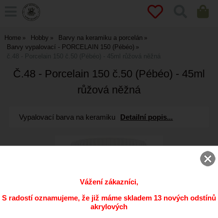
Home
Hobby
Barvy na keramiku a porcelán
Barvy vypalovací - PORCELAIN 150 (Pébéo)
č.48 - Porcelain 150 č.50 (Pébéo) - 45ml růžová něžná
Č.48 - Porcelain 150 č.50 (Pébéo) - 45ml
růžová něžná
Vypalovací barva na keramiku
Detailní popis...
Vážení zákazníci,
S radostí oznamujeme, že již máme skladem 13 nových odstínů
akrylových