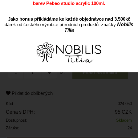
barev Pebeo studio acrylic 100ml.
Jako bonus přikládáme ke každé objednávce nad 3.500kč
dárek od českého výrobce přírodních produktů značky
Nobilis
Tilia
ks
Přidat do oblíbených
Kód:
024-050
Cena s DPH:
95 CZK
Dostupnost:
Skladem
Záruka:
24