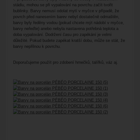
stádiu, mohou se při vypalování na povrchu začít tvořit
bublinky. Barvy nemusí odolat mytí v myčce v případě, že
povrch před nanesením barev nebyl dostatečně odmaštěn,
barvy byly ředěny vodou (pokud chcete mýt nádobí v myčce,
barvy neřeďte) anebo nebyla nastavena potřebná teplota a
doba vypalování. Dodržení času pro zapékání je velmi
důležité. Pokud budete zapékat kratší dobu, může se stát, že
barvy nepřilnou k povrchu.
Doporučujeme použít pro zdobení hrnečků, talířků, váz aj.