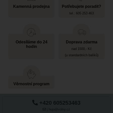
Kamenná prodejna
Potřebujete poradit?
tel.: 605 253 463
Odesíláme do 24
Doprava zdarma
hodin
nad 1500,- Kč
(u standardních balíků)
Věrnostní program
+420 605253463
j.huja@volny.cz