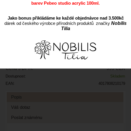
barev Pebeo studio acrylic 100ml.
Jako bonus přikládáme ke každé objednávce nad 3.500kč
ks
dárek od českého výrobce přírodních produktů značky
Nobilis
Tilia
Přidat do oblíbených
Kód:
ASF1
Výrobce:
Cena s DPH:
999 CZK
Dostupnost:
Skladem
EAN:
4017808210179
Popis
Váš dotaz
Poslat známénu