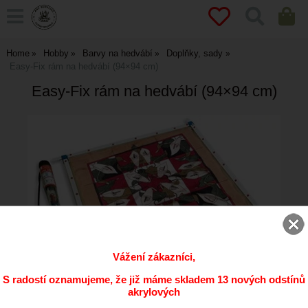
Home
Hobby
Barvy na hedvábí
Doplňky, sady
Easy-Fix rám na hedvábí (94×94 cm)
Easy-Fix rám na hedvábí (94×94 cm)
Vážení zákazníci,
S radostí oznamujeme, že již máme skladem 13 nových odstínů
akrylových