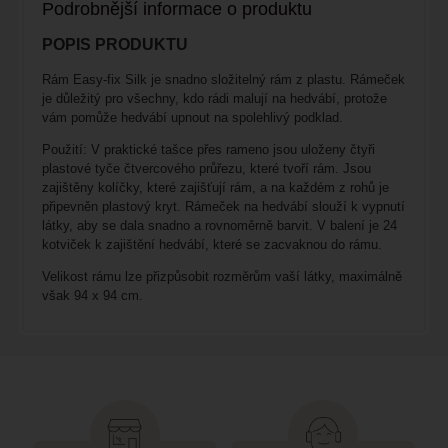
Podrobnější informace o produktu
POPIS PRODUKTU
Rám Easy-fix Silk
je
snadno složitelný rám
z
plastu
. Rámeček
je důležitý pro všechny, kdo rádi
malují na hedvábí
, protože
vám pomůže hedvábí upnout na spolehlivý podklad.
Použití:
V praktické tašce přes rameno jsou uloženy čtyři
plastové tyče čtvercového průřezu, které tvoří rám. Jsou
zajištěny kolíčky, které zajišťují rám, a na každém z rohů je
připevněn plastový kryt. Rámeček na hedvábí slouží k vypnutí
látky, aby se dala snadno a rovnoměrně barvit. V balení je 24
kotviček k zajištění hedvábí, které se zacvaknou do rámu.
Velikost rámu lze přizpůsobit rozměrům vaší látky, maximálně
však 94 x 94 cm.