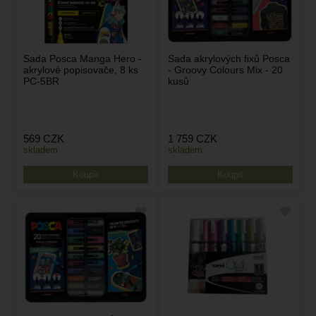
Sada Posca Manga Hero -
Sada akrylových fixů Posca
akrylové popisovače, 8 ks
- Groovy Colours Mix - 20
PC-5BR
kusů
569
CZK
1 759
CZK
skladem
skladem