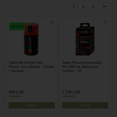
1
2
3
>>
Sada akrylových fixů
Sada Posca popisovačů
Posca, mix odstínů - 13 fixů
PC-5BR se štětcovým
+ kovové ...
hrotem - 16 ...
999
CZK
1 199
CZK
skladem
skladem