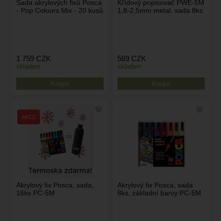
Sada akrylových fixů Posca
Křídový popisovač PWE-5M
- Pop Colours Mix - 20 kusů
1,8-2,5mm metal. sada 8ks
1 759
CZK
569
CZK
skladem
skladem
Akrylový fix Posca, sada,
Akrylový fix Posca, sada
16ks PC-5M
8ks, základní barvy PC-5M