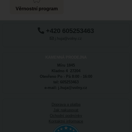
Věrnostní program
+420 605253463
j.huja@volny.cz
KAMENNÁ PRODEJNA
Míru 1845
Kladno 4 27204
Otevřeno Po - Pá 8:00 - 16:00
tel: 605253463
e-mail: j.huja@volny.cz
Doprava a platba
Jak nakupovat
Ochodní podmínky
Kontaktní informace