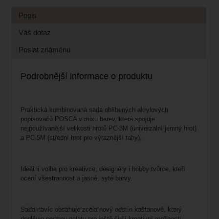
Popis
Váš dotaz
Poslat známénu
Podrobnější informace o produktu
Praktická kombinovaná sada oblíbených akrylových
popisovačů POSCA v mixu barev, která spojuje
nejpoužívanější velikosti hrotů PC-3M (univerzální jemný hrot)
a PC-5M (střední hrot pro výraznější tahy).
Ideální volba pro kreativce, designéry i hobby tvůrce, kteří
ocení všestrannost a jasné, syté barvy.
Sada navíc obsahuje zcela nový odstín kaštanové, který
doplňuje pestrou paletu pro ještě širší kreativní možnosti.