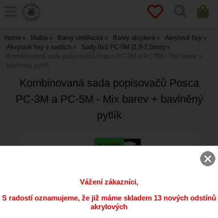
Home
Malba
Barvy umělecké
Barvy akrylové
Akrylové fixy
Akrylové fixy v sadách
Sady fixů PC-5M (1,8-2,5mm)
Kombinovaná sada popisovačů Posca PC-3M a PC-5M - Mix barev +
bavlněný pytlík
Kombinovaná sada popisovačů Posca
PC-3M a PC-5M - Mix barev + bavlněný
pytlík
Vážení zákazníci,
S radostí oznamujeme, že již máme skladem 13 nových odstínů
akrylových