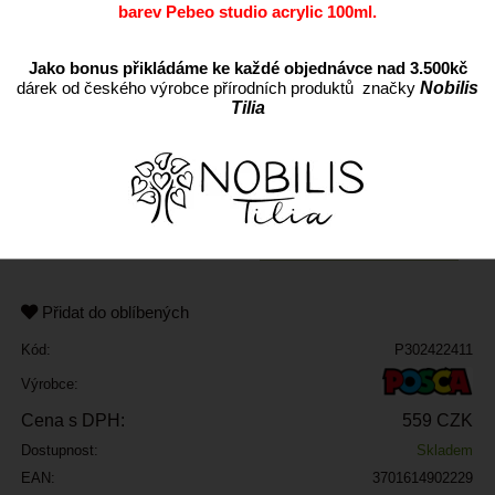
barev Pebeo studio acrylic 100ml.
Jako bonus přikládáme ke každé objednávce nad 3.500kč
dárek od českého výrobce přírodních produktů značky
Nobilis
Tilia
ks
Přidat do oblíbených
Kód:
P302422411
Výrobce:
Cena s DPH:
559 CZK
Dostupnost:
Skladem
EAN:
3701614902229