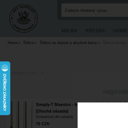
MALBA
KRESBA
HOBB
Home
Štětce
Štětce na olejové a akrylové barvy
Štětce Simply
O kategorii výše
nejprodá
Simply-T Maestro - kulatý
(Dlouhá násada)
Dostupnost:
dle varianty
75
CZK