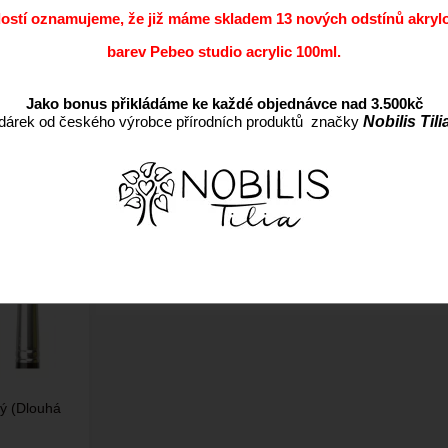
dostí oznamujeme, že již máme skladem 13 nových odstínů akryl
barev Pebeo studio acrylic 100ml.
Jako bonus přikládáme ke každé objednávce nad 3.500kč
dárek od českého výrobce přírodních produktů značky
Nobilis Tili
Nejlevnější
Nejdražší
Nejprodávanější
Nejnov
tý (Dlouhá