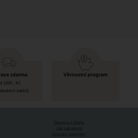
ava zdarma
Věrnostní program
d 1500,- Kč
ndardních balíků)
Doprava a platba
Jak nakupovat
Ochodní podmínky