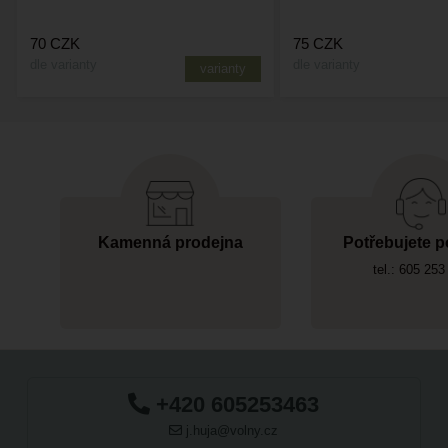
70
CZK
75
CZK
dle varianty
dle varianty
varianty
Kamenná prodejna
Potřebujete p
tel.: 605 253
+420 605253463
j.huja@volny.cz