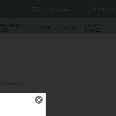
0,00
CZK
Přihlásit se
PRO ŠKOLY A
EMPTY
AKCE
NOVINKY
DĚTI
DIAREZ
T Maestro