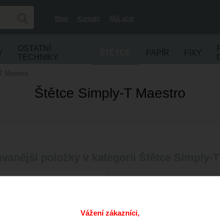
Blog
Kontakt
Můj účet
OSTATNÍ
Y
ŠTĚTCE
PAPÍR
FIXY
TECHNIKY
-T Maestro
Štětce Simply-T Maestro
vanější položky v kategorii Štětce Simply-
Simply-T Maestro - plochý
(Dlouhá násada)
Dostupnost:
dle varianty
Vážení zákazníci,
70
CZK