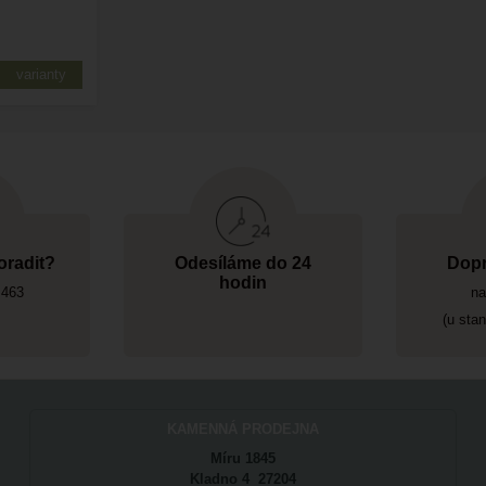
varianty
oradit?
Odesíláme do 24
Dopr
hodin
 463
na
(u sta
KAMENNÁ PRODEJNA
Míru 1845
Kladno 4 27204