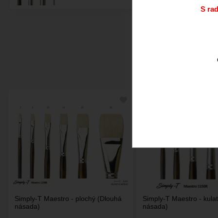
S ra
Doporučujeme.
Simply-T Maestro - plochý (Dlouhá
Simply-T Maestro - kula
násada)
násada)