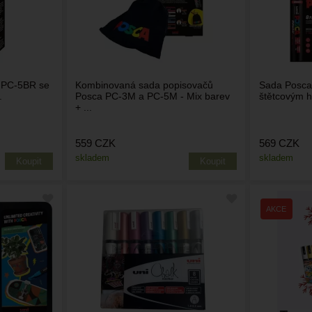
 PC-5BR se
Kombinovaná sada popisovačů
Sada Posca
.
Posca PC-3M a PC-5M - Mix barev
štětcovým hr
+ ...
559
CZK
569
CZK
skladem
skladem