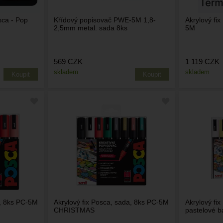
sca - Pop
Křídový popisovač PWE-5M 1,8-
Akrylový fi
2,5mm metal. sada 8ks
5M
569
CZK
1 119
CZK
skladem
skladem
a, 8ks PC-5M
Akrylový fix Posca, sada, 8ks PC-5M
Akrylový fi
CHRISTMAS
pastelové 