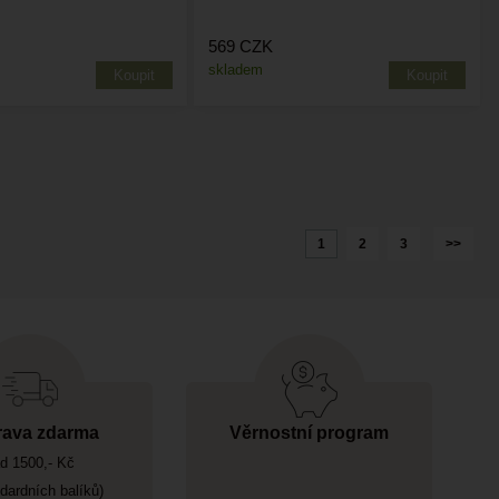
569
CZK
skladem
1
2
3
>>
ava zdarma
Věrnostní program
d 1500,- Kč
ndardních balíků)