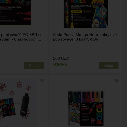
 popisovačů PC-5BR se
Sada Posca Manga Hero - akrylové
otem - 8 akrylových ...
popisovače, 8 ks PC-5BR
569
CZK
skladem