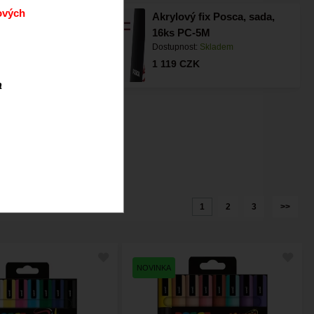
ových
 fixů LINE
Akrylový fix Posca, sada,
t) - paleta
16ks PC-5M
Dostupnost:
Skladem
m
1 119
CZK
a
ější
Abecedně
1
2
3
>>