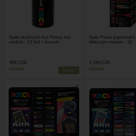
Sada akrylových fixů Posca, mix
Sada Posca popisovačů
odstínů - 13 fixů + kovové ...
štětcovým hrotem - 16 ..
999
CZK
1 199
CZK
skladem
skladem