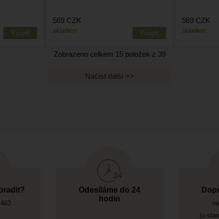
569
CZK
569
CZK
skladem
skladem
Zobrazeno celkem
15
položek z
39
oradit?
Odesíláme do 24
Dopr
hodin
 463
na
(u sta