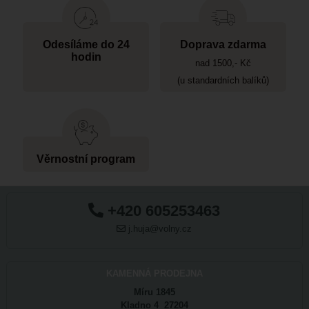
Odesíláme do 24
Doprava zdarma
hodin
nad 1500,- Kč
(u standardních balíků)
Věrnostní program
+420 605253463
j.huja@volny.cz
KAMENNÁ PRODEJNA
Míru 1845
Kladno 4 27204