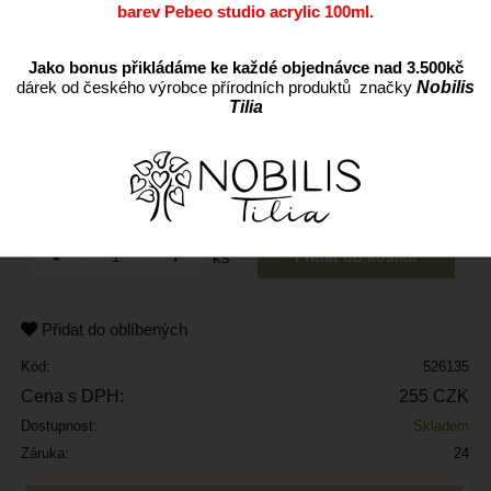
barev Pebeo studio acrylic 100ml.
Jako bonus přikládáme ke každé objednávce nad 3.500kč
dárek od českého výrobce přírodních produktů značky
Nobilis
Tilia
ks
Přidat do oblíbených
Kód:
526135
Cena s DPH:
255 CZK
Dostupnost:
Skladem
Záruka:
24