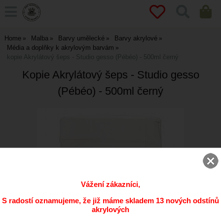
Home
Malba
Barvy umělecké
Barvy akrylové
Média a doplňky k akrylovým barvám
kopie Akrylátový šeps - Studio gesso (Pébéo) - 500ml černý
Kopie Akrylátový šeps - Studio gesso
(Pébéo) - 500ml černý
Vážení zákazníci,
S radostí oznamujeme, že již máme skladem 13 nových odstínů
akrylových