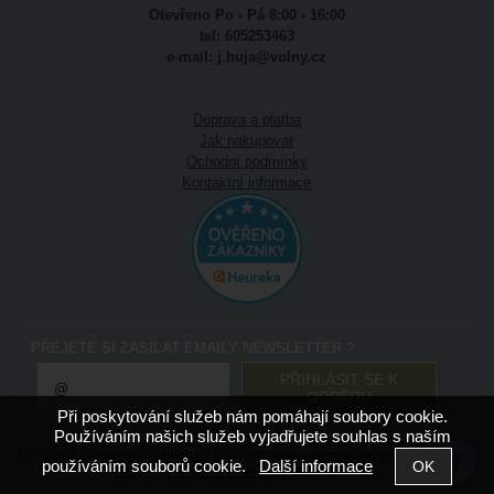
Otevřeno Po - Pá 8:00 - 16:00
tel: 605253463
e-mail: j.huja@volny.cz
Doprava a platba
Jak nakupovat
Ochodní podmínky
Kontaktní informace
PŘEJETE SI ZASÍLAT EMAILY NEWSLETTER ?
Při poskytování služeb nám pomáhají soubory cookie.
Používáním našich služeb vyjadřujete souhlas s naším
Copyright ©
potrebyproumelce.cz
,
provozováno na systému
tvorba e-
používáním souborů cookie.
Další informace
shopu
a
pronájem e-shopu
Shop5.cz