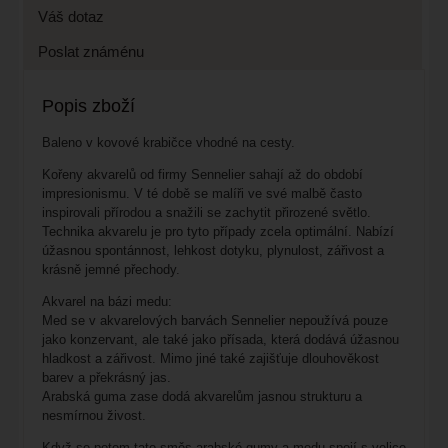
Váš dotaz
Poslat známénu
Popis zboží
Baleno v kovové krabičce vhodné na cesty.
Kořeny akvarelů od firmy Sennelier sahají až do období
impresionismu. V té době se malíři ve své malbě často
inspirovali přírodou a snažili se zachytit přirozené světlo.
Technika akvarelu je pro tyto případy zcela optimální. Nabízí
úžasnou spontánnost, lehkost dotyku, plynulost, zářivost a
krásně jemné přechody.
Akvarel na bázi medu:
Med se v akvarelových barvách Sennelier nepoužívá pouze
jako konzervant, ale také jako přísada, která dodává úžasnou
hladkost a zářivost. Mimo jiné také zajišťuje dlouhověkost
barev a překrásný jas.
Arabská guma zase dodá akvarelům jasnou strukturu a
nesmírnou živost.
Když se potom tato směs arabské gumy a medu spojí s velice