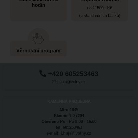
hodin
nad 1500,- Kč
(u standardních balíků)
Věrnostní program
+420 605253463
j.huja@volny.cz
KAMENNÁ PRODEJNA
Míru 1845
Kladno 4 27204
Otevřeno Po - Pá 8:00 - 16:00
tel: 605253463
e-mail: j.huja@volny.cz