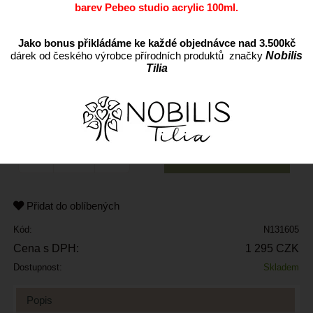
barev Pebeo studio acrylic 100ml.
Jako bonus přikládáme ke každé objednávce nad 3.500kč
dárek od českého výrobce přírodních produktů značky
Nobilis
Tilia
ks
Přidat do oblíbených
Kód:
N131605
Cena s DPH:
1 295 CZK
Dostupnost:
Skladem
Popis