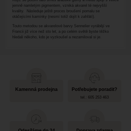
jemně namletým pigmentem, vzniká akvarel té nejvyšší
kvality. Následuje ještě proces broušení pomalu se
otáčejícími kamínky (nesmí totiž dojít k zahřátí).
Touto metodou se akvarelové barvy Sennelier vyrábějí ve
Francii již více než sto let, a po celém světě byste těžko
hledali někoho, kdo je vyzkoušel a nezamiloval si je.
Kamenná prodejna
Potřebujete poradit?
tel.: 605 253 463
Odesíláme do 24
Doprava zdarma