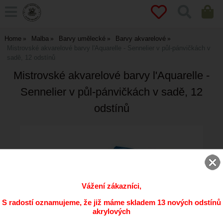
Home
Malba
Barvy umělecké
Barvy akvarelové
Mistrovské akvarelové barvy l'Aquarelle - Sennelier v půl-pánvičkách v
sadě, 12 odstínů
Mistrovské akvarelové barvy l'Aquarelle -
Sennelier v půl-pánvičkách v sadě, 12
odstínů
Vážení zákazníci,
S radostí oznamujeme, že již máme skladem 13 nových odstínů
akrylových