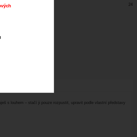
24
ových
a
eš s louhem – stačí ji pouze rozpustit, upravit podle vlastní představy