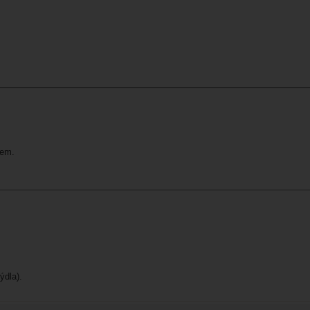
lem.
ýdla).