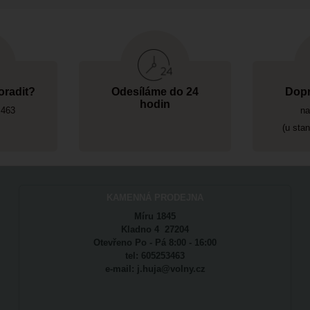
oradit?
Odesíláme do 24
Dopr
hodin
 463
na
(u sta
KAMENNÁ PRODEJNA
Míru 1845
Kladno 4 27204
Otevřeno Po - Pá 8:00 - 16:00
tel: 605253463
e-mail: j.huja@volny.cz