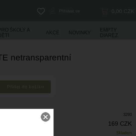
0,00
CZK
Přihlásit se
PRO ŠKOLY A
EMPTY
AKCE
NOVINKY
DĚTI
DIAREZ
E netransparentní
3293
169 CZK
Skladem