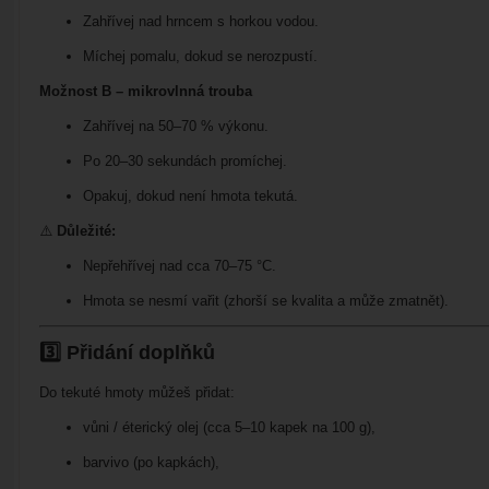
Zahřívej nad hrncem s horkou vodou.
Míchej pomalu, dokud se nerozpustí.
Možnost B – mikrovlnná trouba
Zahřívej na 50–70 % výkonu.
Po 20–30 sekundách promíchej.
Opakuj, dokud není hmota tekutá.
⚠️
Důležité:
Nepřehřívej nad cca 70–75 °C.
Hmota se nesmí vařit (zhorší se kvalita a může zmatnět).
3️⃣ Přidání doplňků
Do tekuté hmoty můžeš přidat:
vůni / éterický olej (cca 5–10 kapek na 100 g),
barvivo (po kapkách),