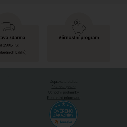
ava zdarma
Věrnostní program
d 1500,- Kč
ndardních balíků)
Doprava a platba
Jak nakupovat
Ochodní podmínky
Kontaktní informace