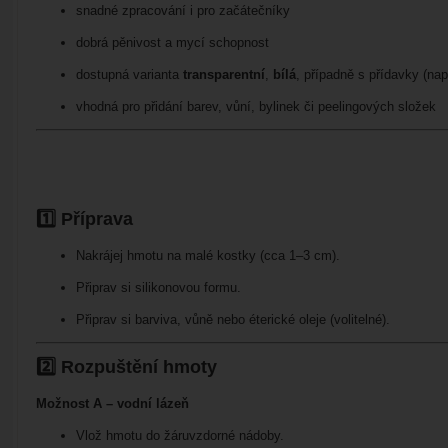
snadné zpracování i pro začátečníky
dobrá pěnivost a mycí schopnost
dostupná varianta
transparentní
,
bílá
, případně s přídavky (nap
vhodná pro přidání barev, vůní, bylinek či peelingových složek
1️⃣ Příprava
Nakrájej hmotu na malé kostky (cca 1–3 cm).
Připrav si silikonovou formu.
Připrav si barviva, vůně nebo éterické oleje (volitelné).
2️⃣ Rozpuštění hmoty
Možnost A – vodní lázeň
Vlož hmotu do žáruvzdorné nádoby.