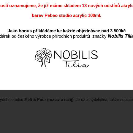
Záruka:
dostí oznamujeme, že již máme skladem 13 nových odstínů akryl
barev Pebeo studio acrylic 100ml.
Jako bonus přikládáme ke každé objednávce nad 3.500kč
dárek od českého výrobce přírodních produktů značky
Nobilis Tili
mýdel metodou
Melt & Pour (roztav a nalij)
. Je už zmýdelněná, takže nepracuj