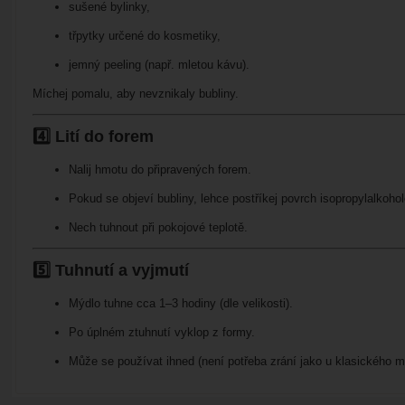
sušené bylinky,
třpytky určené do kosmetiky,
jemný peeling (např. mletou kávu).
Míchej pomalu, aby nevznikaly bubliny.
4️⃣ Lití do forem
Nalij hmotu do připravených forem.
Pokud se objeví bubliny, lehce postříkej povrch isopropylalkoho
Nech tuhnout při pokojové teplotě.
5️⃣ Tuhnutí a vyjmutí
Mýdlo tuhne cca 1–3 hodiny (dle velikosti).
Po úplném ztuhnutí vyklop z formy.
Může se používat ihned (není potřeba zrání jako u klasického m