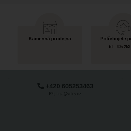
Kamenná prodejna
Potřebujete p
tel.: 605 253
+420 605253463
j.huja@volny.cz