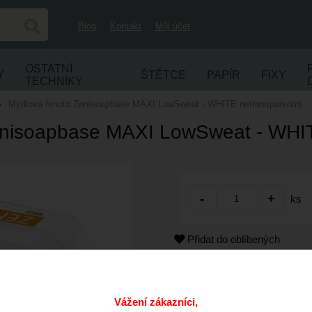
Blog
Kontakt
Můj účet
OSTATNÍ
Y
ŠTĚTCE
PAPÍR
FIXY
TECHNIKY
Mýdlová hmota Zenisoapbase MAXI LowSweat - WHITE netransparentní
nisoapbase MAXI LowSweat - WHIT
ks
Přidat do oblíbených
Kód:
Cena s DPH:
Vážení zákazníci,
Dostupnost: