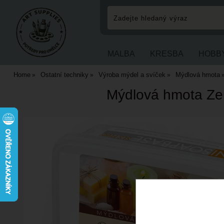
MALBA
KRESBA
HOBB
Home
Ostatní techniky
Výroba mýdel a svíček
Mýdlová hmota
Mýdlová hmota Ze