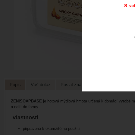
S ra
Popis
Váš dotaz
Poslat známénu
ZENISOAPBASE
je hotová mýdlová hmota určená k domácí výrobě 
a nalít do formy.
Vlastnosti
připravená k okamžitému použití