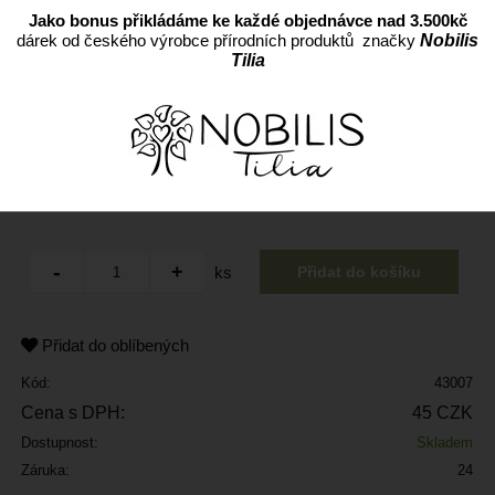
Jako bonus přikládáme ke každé objednávce nad 3.500kč
dárek od českého výrobce přírodních produktů značky
Nobilis
Tilia
ks
Přidat do oblíbených
Kód:
43007
Cena s DPH:
45 CZK
Dostupnost:
Skladem
Záruka:
24