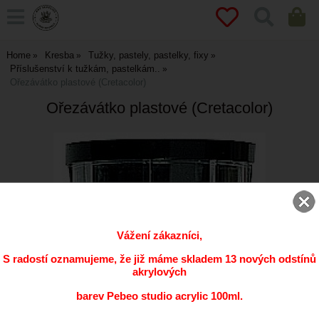
Home
Kresba
Tužky, pastely, pastelky, fixy
Příslušenství k tužkám, pastelkám..
Ořezávátko plastové (Cretacolor)
Ořezávátko plastové (Cretacolor)
Vážení zákazníci,
S radostí oznamujeme, že již máme skladem 13 nových odstínů
akrylových
barev Pebeo studio acrylic 100ml.