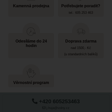
Kamenná prodejna
Potřebujete poradit?
tel.: 605 253 463
Odesíláme do 24
Doprava zdarma
hodin
nad 1500,- Kč
(u standardních balíků)
Věrnostní program
+420 605253463
j.huja@volny.cz