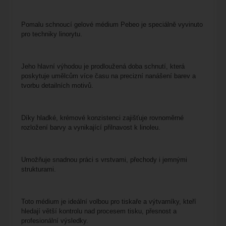
Pomalu schnoucí gelové médium Pebeo je speciálně vyvinuto
pro techniky linorytu.
Jeho hlavní výhodou je prodloužená doba schnutí, která
poskytuje umělcům více času na precizní nanášení barev a
tvorbu detailních motivů.
Díky hladké, krémové konzistenci zajišťuje rovnoměrné
rozložení barvy a vynikající přilnavost k linoleu.
Umožňuje snadnou práci s vrstvami, přechody i jemnými
strukturami.
Toto médium je ideální volbou pro tiskaře a výtvarníky, kteří
hledají větší kontrolu nad procesem tisku, přesnost a
profesionální výsledky.