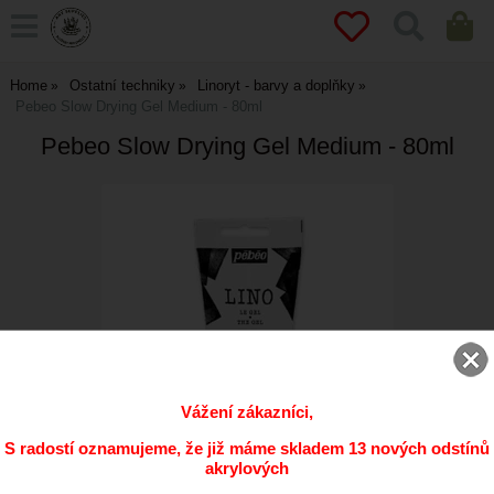
Home
Ostatní techniky
Linoryt - barvy a doplňky
Pebeo Slow Drying Gel Medium - 80ml
Pebeo Slow Drying Gel Medium - 80ml
Vážení zákazníci,
S radostí oznamujeme, že již máme skladem 13 nových odstínů
akrylových