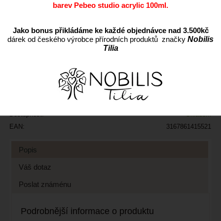
barev Pebeo studio acrylic 100ml.
ks
Jako bonus přikládáme ke každé objednávce nad 3.500kč
dárek od českého výrobce přírodních produktů značky
Nobilis
Tilia
Přidat do oblíbených
Kód:
141552
Výrobce:
Cena s DPH:
149 CZK
Dostupnost:
Skladem
EAN:
3167861415521
Popis
Váš dotaz
Poslat známénu
Podrobnější informace o produktu