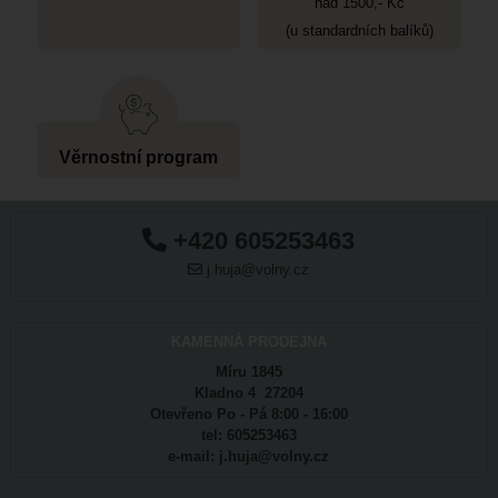
nad 1500,- Kč
(u standardních balíků)
Věrnostní program
+420 605253463
j.huja@volny.cz
KAMENNÁ PRODEJNA
Míru 1845
Kladno 4 27204
Otevřeno Po - Pá 8:00 - 16:00
tel: 605253463
e-mail: j.huja@volny.cz