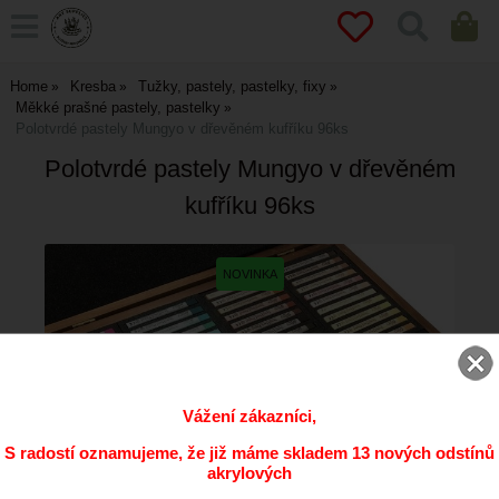
Home
Kresba
Tužky, pastely, pastelky, fixy
Měkké prašné pastely, pastelky
Polotvrdé pastely Mungyo v dřevěném kufříku 96ks
Polotvrdé pastely Mungyo v dřevěném
kufříku 96ks
Vážení zákazníci,
S radostí oznamujeme, že již máme skladem 13 nových odstínů
akrylových