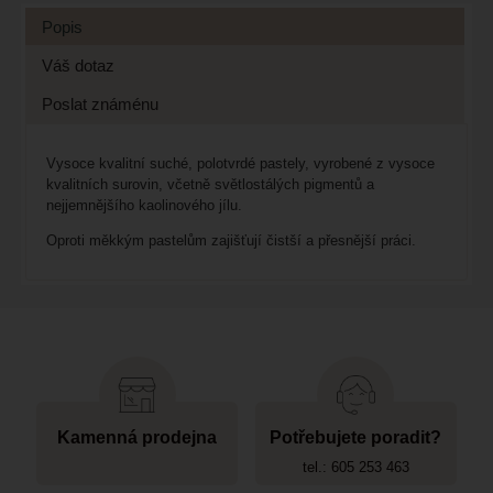
Popis
Váš dotaz
Poslat známénu
Vysoce kvalitní suché, polotvrdé pastely, vyrobené z vysoce
kvalitních surovin, včetně světlostálých pigmentů a
nejjemnějšího kaolinového jílu.
Oproti měkkým pastelům zajišťují čistší a přesnější práci.
Kamenná prodejna
Potřebujete poradit?
tel.: 605 253 463