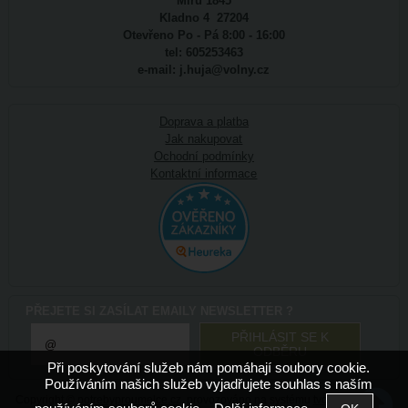
Míru 1845
Kladno 4 27204
Otevřeno Po - Pá 8:00 - 16:00
tel: 605253463
e-mail: j.huja@volny.cz
Doprava a platba
Jak nakupovat
Ochodní podmínky
Kontaktní informace
PŘEJETE SI ZASÍLAT EMAILY NEWSLETTER ?
Při poskytování služeb nám pomáhají soubory cookie.
Používáním našich služeb vyjadřujete souhlas s naším
Copyright ©
potrebyproumelce.cz
,
provozováno na systému
tvorba e-