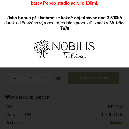
barev Pebeo studio acrylic 100ml.
Jako bonus přikládáme ke každé objednávce nad 3.500kč
dárek od českého výrobce přírodních produktů značky
Nobilis
Tilia
ks
Přidat do oblíbených
Kód:
MPL96W
Cena s DPH:
1 790 CZK
Dostupnost:
Skladem