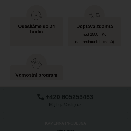
Odesíláme do 24
Doprava zdarma
hodin
nad 1500,- Kč
(u standardních balíků)
Věrnostní program
+420 605253463
j.huja@volny.cz
KAMENNÁ PRODEJNA