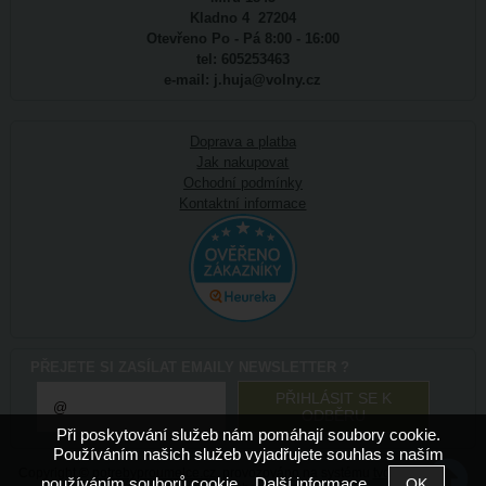
Kladno 4 27204
Otevřeno Po - Pá 8:00 - 16:00
tel: 605253463
e-mail: j.huja@volny.cz
Doprava a platba
Jak nakupovat
Ochodní podmínky
Kontaktní informace
PŘEJETE SI ZASÍLAT EMAILY NEWSLETTER ?
Při poskytování služeb nám pomáhají soubory cookie.
Používáním našich služeb vyjadřujete souhlas s naším
Copyright ©
potrebyproumelce.cz
,
provozováno na systému
tvorba e-
používáním souborů cookie.
Další informace