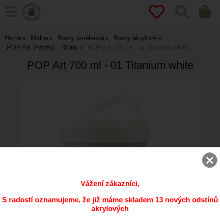
Home
Malba
Barvy umělecké
Barvy akrylové
POP Art (Pébéo) - 700ml
POP Art 700 ml - 01 Titanium white
POP Art 700 ml - 01 Titanium white
Vážení zákazníci,
S radostí oznamujeme, že již máme skladem 13 nových odstínů
akrylových