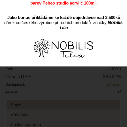
barev Pebeo studio acrylic 100ml.
Jako bonus přikládáme ke každé objednávce nad 3.500kč
dárek od českého výrobce přírodních produktů značky
Nobilis
Tilia
ks
Přidat do oblíbených
Kód:
810001
Cena s DPH:
335 CZK
Dostupnost:
Skladem
Záruka:
24
Popis
Váš dotaz
Poslat známénu