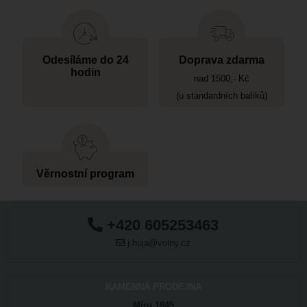
Odesíláme do 24
Doprava zdarma
hodin
nad 1500,- Kč
(u standardních balíků)
Věrnostní program
+420 605253463
j.huja@volny.cz
KAMENNÁ PRODEJNA
Míru 1845