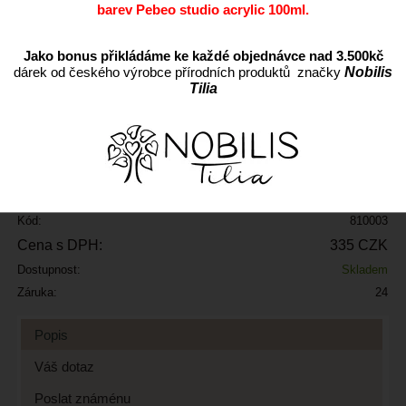
barev Pebeo studio acrylic 100ml.
Jako bonus přikládáme ke každé objednávce nad 3.500kč
dárek od českého výrobce přírodních produktů značky
Nobilis
Tilia
ks
Přidat do oblíbených
Kód:
810003
Cena s DPH:
335 CZK
Dostupnost:
Skladem
Záruka:
24
Popis
Váš dotaz
Poslat známénu