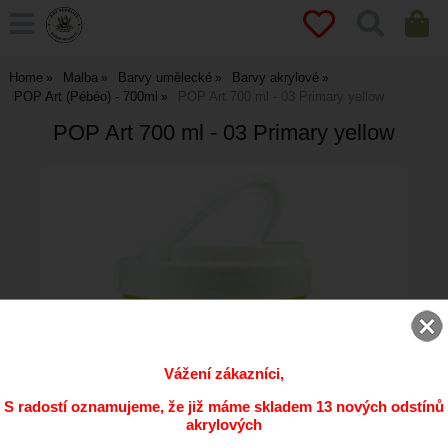
Home
Malba
Barvy umělecké
Barvy akrylové
POP Art (Pébéo) - 700ml
POP Art 700 ml - 03 Primary yellow
POP Art 700 ml - 03 Primary yellow
Vážení zákazníci,
S radostí oznamujeme, že již máme skladem 13 nových odstínů
akrylových