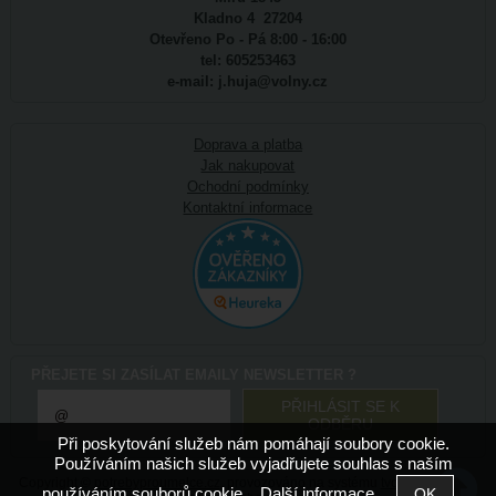
Kladno 4 27204
Otevřeno Po - Pá 8:00 - 16:00
tel: 605253463
e-mail: j.huja@volny.cz
Doprava a platba
Jak nakupovat
Ochodní podmínky
Kontaktní informace
PŘEJETE SI ZASÍLAT EMAILY NEWSLETTER ?
Při poskytování služeb nám pomáhají soubory cookie.
Používáním našich služeb vyjadřujete souhlas s naším
Copyright ©
potrebyproumelce.cz
,
provozováno na systému
tvorba e-
používáním souborů cookie.
Další informace