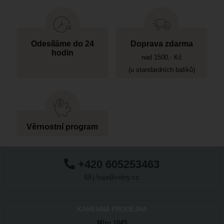
Odesíláme do 24
Doprava zdarma
hodin
nad 1500,- Kč
(u standardních balíků)
Věrnostní program
+420 605253463
j.huja@volny.cz
KAMENNÁ PRODEJNA
Míru 1845