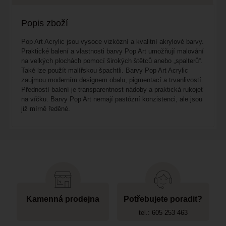
Popis zboží
Pop Art Acrylic jsou vysoce vizkózní a kvalitní akrylové barvy.
Praktické balení a vlastnosti barvy Pop Art umožňují malování
na velkých plochách pomocí širokých štětců anebo „spalterů“.
Také lze použít malířskou špachtli. Barvy Pop Art Acrylic
zaujmou moderním designem obalu, pigmentací a trvanlivostí.
Předností balení je transparentnost nádoby a praktická rukojeť
na víčku. Barvy Pop Art nemají pastózní konzistenci, ale jsou
již mírně ředěné.
Kamenná prodejna
Potřebujete poradit?
tel.: 605 253 463