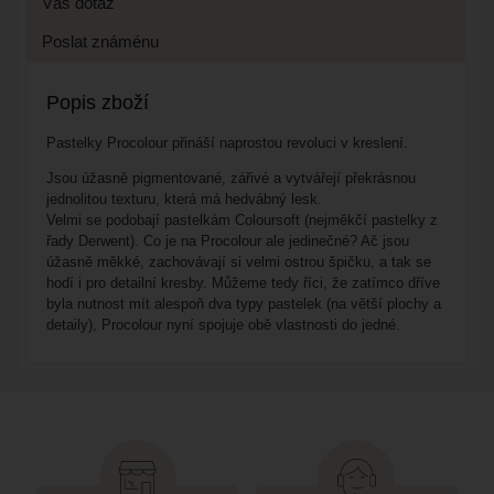
Váš dotaz
Poslat známénu
Popis zboží
Pastelky Procolour přináší naprostou revoluci v kreslení.
Jsou úžasně pigmentované, zářivé a vytvářejí překrásnou
jednolitou texturu, která má hedvábný lesk.
Velmi se podobají pastelkám Coloursoft (nejměkčí pastelky z
řady Derwent). Co je na Procolour ale jedinečné? Ač jsou
úžasně měkké, zachovávají si velmi ostrou špičku, a tak se
hodí i pro detailní kresby. Můžeme tedy říci, že zatímco dříve
byla nutnost mít alespoň dva typy pastelek (na větší plochy a
detaily), Procolour nyní spojuje obě vlastnosti do jedné.