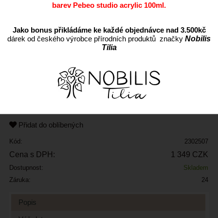
barev Pebeo studio acrylic 100ml.
Jako bonus přikládáme ke každé objednávce nad 3.500kč
dárek od českého výrobce přírodních produktů značky
Nobilis
Tilia
ks
Přidat do oblíbených
Kód:
2302507
Cena s DPH:
1 349 CZK
Dostupnost:
Skladem
Záruka:
24
Popis