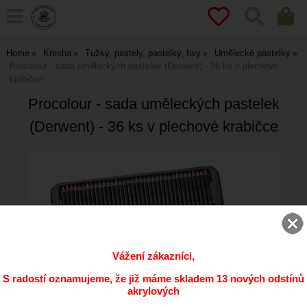
Home
Kresba
Tužky, pastely, pastelky, fixy
Umělecké pastelky
Procolour - sada uměleckých pastelek (Derwent) - 36 ks v plechové
krabičce
Procolour - sada uměleckých pastelek
(Derwent) - 36 ks v plechové krabičce
Vážení zákazníci,
S radostí oznamujeme, že již máme skladem 13 nových odstínů
akrylových