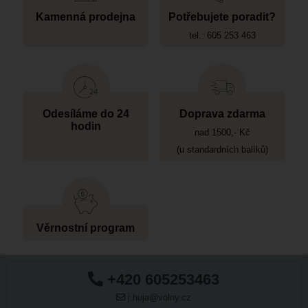
Kamenná prodejna
Potřebujete poradit?
tel.: 605 253 463
Odesíláme do 24
Doprava zdarma
hodin
nad 1500,- Kč
(u standardních balíků)
Věrnostní program
+420 605253463
j.huja@volny.cz