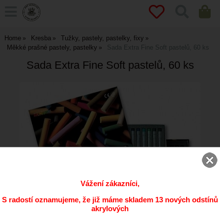
Home
Kresba
Tužky, pastely, pastelky, fixy
Měkké prašné pastely, pastelky
Sada Extra Fine Soft pastelů, 60 ks
Sada Extra Fine Soft pastelů, 60 ks
Vážení zákazníci,
S radostí oznamujeme, že již máme skladem 13 nových odstínů
akrylových