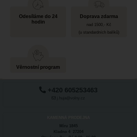
Odesíláme do 24
Doprava zdarma
hodin
nad 1500,- Kč
(u standardních balíků)
Věrnostní program
+420 605253463
j.huja@volny.cz
KAMENNÁ PRODEJNA
Míru 1845
Kladno 4 27204