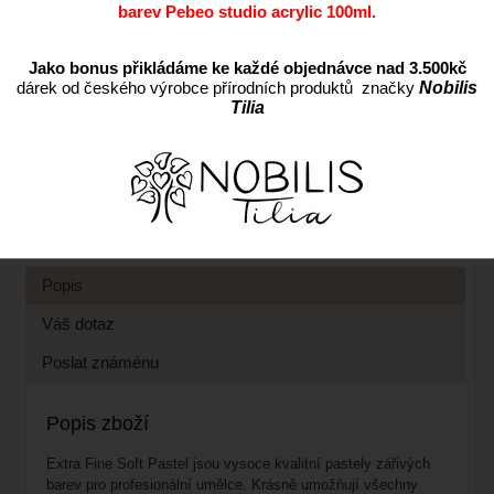
barev Pebeo studio acrylic 100ml.
ks
Jako bonus přikládáme ke každé objednávce nad 3.500kč
dárek od českého výrobce přírodních produktů značky
Nobilis
Tilia
Přidat do oblíbených
Kód:
MPA60
Cena s DPH:
999 CZK
Dostupnost:
Skladem
Záruka:
24
Popis
Váš dotaz
Poslat známénu
Popis zboží
Extra Fine Soft Pastel jsou vysoce kvalitní pastely zářivých
barev pro profesionální umělce. Krásně umožňují všechny