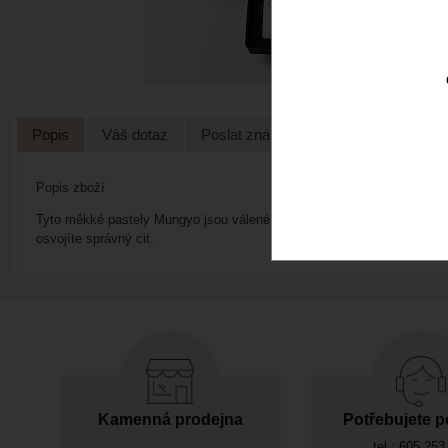
Popis
Váš dotaz
Poslat známénu
Popis zboží
Tyto měkké pastely Mungyo jsou válené v rukách, čímž si zachovávají u
osvojíte správný cit.
Kamenná prodejna
Potřebujete p
tel.: 605 253