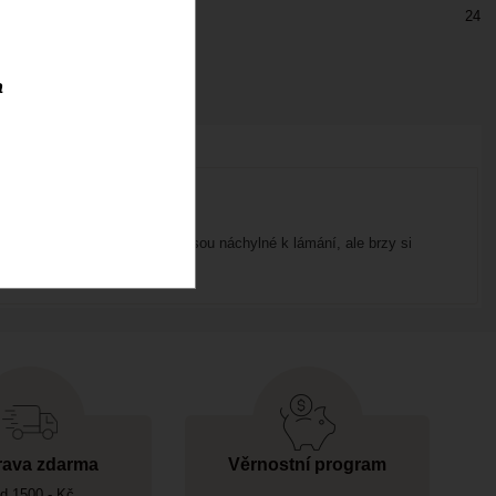
24
a
e mísí a roztírají. Tyčinky jsou náchylné k lámání, ale brzy si
ava zdarma
Věrnostní program
d 1500,- Kč