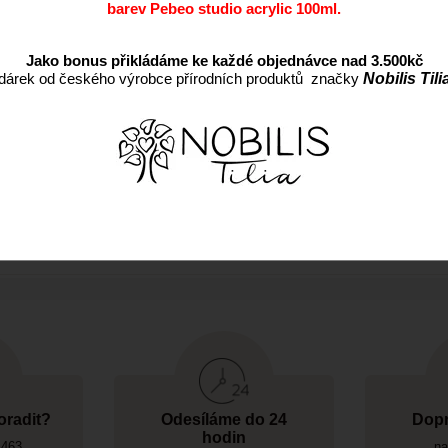
barev Pebeo studio acrylic 100ml.
Záruka:
Jako bonus přikládáme ke každé objednávce nad 3.500kč
dárek od českého výrobce přírodních produktů značky
Nobilis Tili
nikátní měkkost. Obsahují jen ty nejvybranější suroviny a pigmenty. Snadno s
oradit?
Odesíláme do 24
Dopr
hodin
 463
na