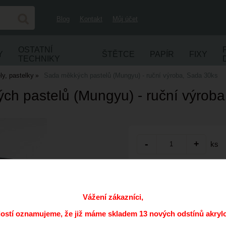
Blog
Kontakt
Můj účet
OSTATNÍ
Y
ŠTĚTCE
PAPÍR
FIXY
TECHNIKY
y, pastelky
Sada měkkých pastelů (Mungyu) - ruční výroba, Sada 30ks
ch pastelů (Mungyu) - ruční výroba
ks
Přidat do oblíbených
Kód:
Vážení zákazníci,
Cena s DPH:
dostí oznamujeme, že již máme skladem 13 nových odstínů akryl
Dostupnost: