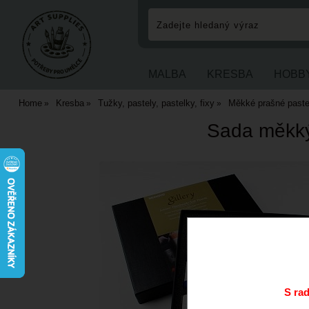
MALBA
KRESBA
HOBB
Home
Kresba
Tužky, pastely, pastelky, fixy
Měkké prašné pastel
Sada měkký
S ra