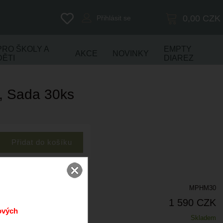
0,00
CZK
Přihlásit se
PRO ŠKOLY A
EMPTY
AKCE
NOVINKY
DĚTI
DIAREZ
, Sada 30ks
MPHM30
1 590 CZK
ových
Skladem