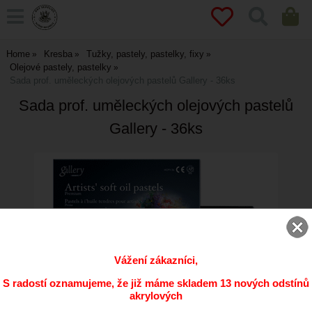
Home
Kresba
Tužky, pastely, pastelky, fixy
Olejové pastely, pastelky
Sada prof. uměleckých olejových pastelů Gallery - 36ks
Sada prof. uměleckých olejových pastelů
Gallery - 36ks
Vážení zákazníci,
S radostí oznamujeme, že již máme skladem 13 nových odstínů
akrylových