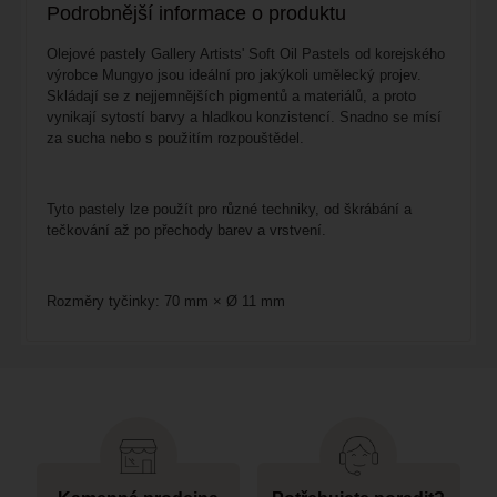
Podrobnější informace o produktu
Olejové pastely Gallery Artists' Soft Oil Pastels od korejského
výrobce Mungyo jsou ideální pro jakýkoli umělecký projev.
Skládají se z nejjemnějších pigmentů a materiálů, a proto
vynikají sytostí barvy a hladkou konzistencí. Snadno se mísí
za sucha nebo s použitím rozpouštědel.
Tyto pastely lze použít pro různé techniky, od škrábání a
tečkování až po přechody barev a vrstvení.
Rozměry tyčinky: 70 mm × Ø 11 mm