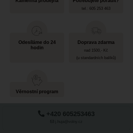
Kamenná prodejna
Potřebujete poradit?
tel.: 605 253 463
Odesíláme do 24
Doprava zdarma
hodin
nad 1500,- Kč
(u standardních balíků)
Věrnostní program
+420 605253463
j.huja@volny.cz