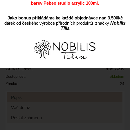
barev Pebeo studio acrylic 100ml.
Jako bonus přikládáme ke každé objednávce nad 3.500kč
ks
dárek od českého výrobce přírodních produktů značky
Nobilis
Tilia
Přidat do oblíbených
Kód:
MOPV36
Výrobce:
Cena s DPH:
459 CZK
Dostupnost:
Skladem
Záruka:
24
Popis
Váš dotaz
Poslat známénu