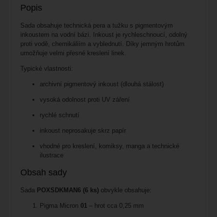
Popis
Sada obsahuje technická pera a tužku s pigmentovým
inkoustem na vodní bázi. Inkoust je rychleschnoucí, odolný
proti vodě, chemikáliím a vyblednutí. Díky jemným hrotům
umožňuje velmi přesné kreslení linek.
Typické vlastnosti:
archivní pigmentový inkoust (dlouhá stálost)
vysoká odolnost proti UV záření
rychlé schnutí
inkoust neprosakuje skrz papír
vhodné pro kreslení, komiksy, manga a technické
ilustrace
Obsah sady
Sada
POXSDKMAN6 (6 ks)
obvykle obsahuje:
Pigma Micron
01
– hrot cca 0,25 mm