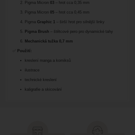
Pigma Micron
03
– hrot cca 0,35 mm
Pigma Micron
05
– hrot cca 0,45 mm
Pigma
Graphic 1
– širší hrot pro silnější linky
Pigma Brush
– štětcové pero pro dynamické tahy
Mechanická tužka 0,7 mm
✅
Použití:
kreslení manga a komiksů
ilustrace
technické kreslení
kaligrafie a skicování