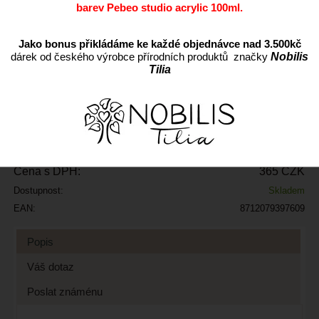
barev Pebeo studio acrylic 100ml.
Jako bonus přikládáme ke každé objednávce nad 3.500kč
ks
dárek od českého výrobce přírodních produktů značky
Nobilis
Tilia
Přidat do oblíbených
Kód:
POXSDKMAN6
Výrobce:
Cena s DPH:
365 CZK
Dostupnost:
Skladem
EAN:
8712079397609
Popis
Váš dotaz
Poslat známénu