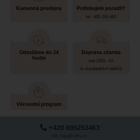
Kamenná prodejna
Potřebujete poradit?
tel.: 605 253 463
Odesíláme do 24
Doprava zdarma
hodin
nad 1500,- Kč
(u standardních balíků)
Věrnostní program
+420 605253463
j.huja@volny.cz