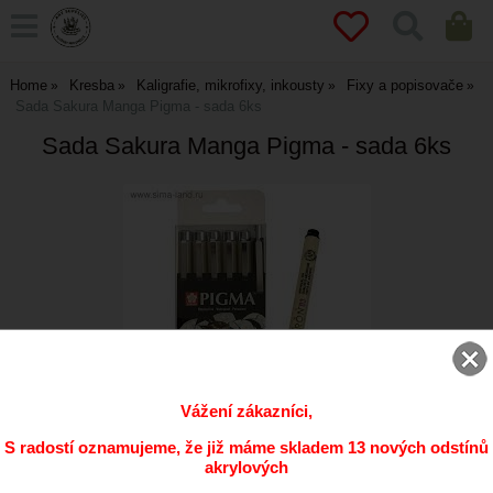
Home
Kresba
Kaligrafie, mikrofixy, inkousty
Fixy a popisovače
Sada Sakura Manga Pigma - sada 6ks
Sada Sakura Manga Pigma - sada 6ks
Vážení zákazníci,
S radostí oznamujeme, že již máme skladem 13 nových odstínů
akrylových