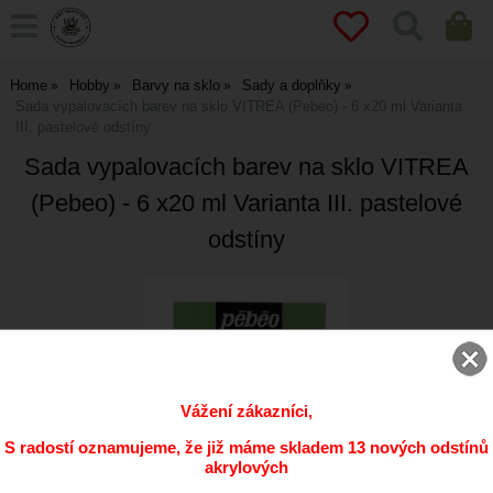
Home
Hobby
Barvy na sklo
Sady a doplňky
Sada vypalovacích barev na sklo VITREA (Pebeo) - 6 x20 ml Varianta
III. pastelové odstíny
Sada vypalovacích barev na sklo VITREA
(Pebeo) - 6 x20 ml Varianta III. pastelové
odstíny
Vážení zákazníci,
S radostí oznamujeme, že již máme skladem 13 nových odstínů
akrylových