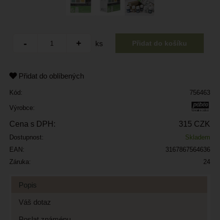
ks
Přidat do oblíbených
Kód:
756463
Výrobce:
Cena s DPH:
315 CZK
Dostupnost:
Skladem
EAN:
3167867564636
Záruka:
24
Popis
Váš dotaz
Poslat známénu