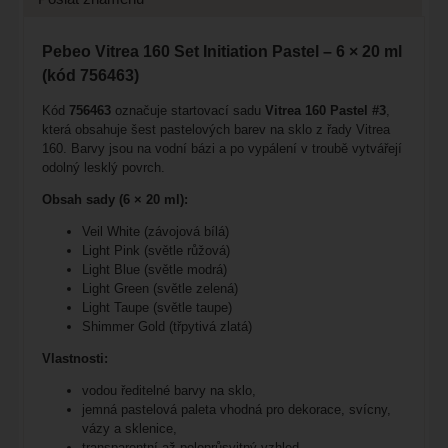
Pebeo Vitrea 160 Set Initiation Pastel – 6 × 20 ml
(kód 756463)
Kód
756463
označuje startovací sadu
Vitrea 160 Pastel #3
,
která obsahuje šest pastelových barev na sklo z řady Vitrea
160. Barvy jsou na vodní bázi a po vypálení v troubě vytvářejí
odolný lesklý povrch.
Obsah sady (6 × 20 ml):
Veil White (závojová bílá)
Light Pink (světle růžová)
Light Blue (světle modrá)
Light Green (světle zelená)
Light Taupe (světle taupe)
Shimmer Gold (třpytivá zlatá)
Vlastnosti:
vodou ředitelné barvy na sklo,
jemná pastelová paleta vhodná pro dekorace, svícny,
vázy a sklenice,
transparentní až poloprůsvitný vzhled,