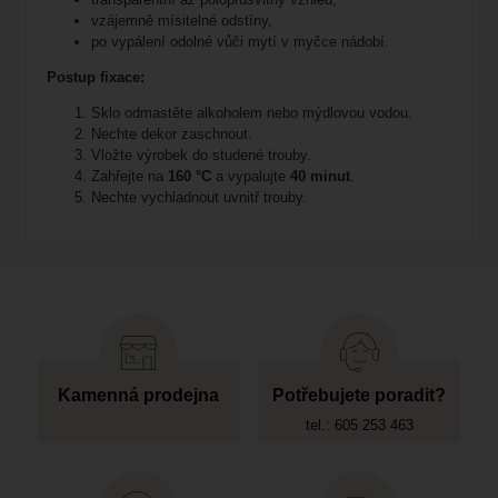
vzájemně mísitelné odstíny,
po vypálení odolné vůči mytí v myčce nádobí.
Postup fixace:
Sklo odmastěte alkoholem nebo mýdlovou vodou.
Nechte dekor zaschnout.
Vložte výrobek do studené trouby.
Zahřejte na
160 °C
a vypalujte
40 minut
.
Nechte vychladnout uvnitř trouby.
Kamenná prodejna
Potřebujete poradit?
tel.: 605 253 463