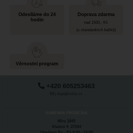
Odesíláme do 24
Doprava zdarma
hodin
nad 1500,- Kč
(u standardních balíků)
Věrnostní program
+420 605253463
j.huja@volny.cz
KAMENNÁ PRODEJNA
Míru 1845
Kladno 4 27204
Otevřeno Po - Pá 8:00 - 16:00