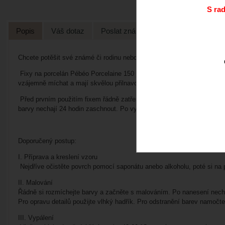
S ra
Popis
Váš dotaz
Poslat známénu
Chcete potěšit své známé či rodinu nebo si originálně ozdobit hrneček
Fixy na porcelán Pébéo Porcelaine 150 jsou speciálně navržené pro psaní
vzájemně míchat a mají skvělou přilnavost na různé povrchy. Jsou vhod
Před prvním použitím fixem řádně zatřeste a nechte jej chvíli stát ve 
barvy nechají 24 hodin zaschnout. Po vypálení mají vysoký lesk jako s
Doporučený postup:
I. Příprava a kreslení vzoru
Nejdříve očistěte povrch pomocí saponátu anebo alkoholu, poté si na 
II. Malování
Řádně si rozmíchejte barvy a začněte s malováním. Po nanesení nechte
Pro opravu detailů použijte vlhký hadřík. Pro odstranění barev namočt
III. Vypálení