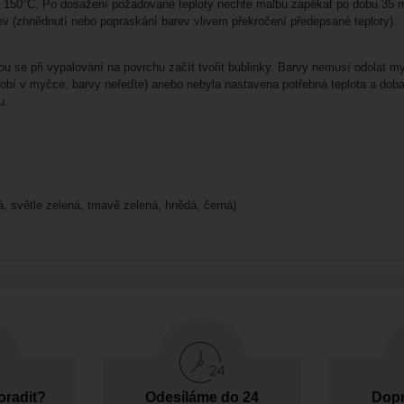
na 150°C. Po dosažení požadované teploty nechte malbu zapékat po dobu 35 mi
ev (zhnědnutí nebo popraskání barev vlivem překročení předepsané teploty).
u se při vypalování na povrchu začít tvořit bublinky. Barvy nemusí odolat m
bí v myčce, barvy neřeďte) anebo nebyla nastavena potřebná teplota a doba 
u.
á, světle zelená, tmavě zelená, hnědá, černá)
oradit?
Odesíláme do 24
Dopr