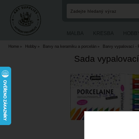
MALBA
KRESBA
HOBB
Home
Hobby
Barvy na keramiku a porcelán
Barvy vypalovací 
Sada vypalovací