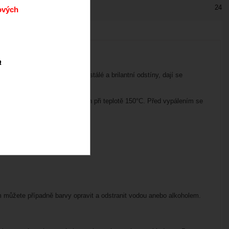
24
ových
 na porcelán.
a
, jsou vodou ředitelné, mají stálé a brilantní odstíny, dají se
kovy, ocel, sklo, meď a další.
apečením v troubě po dobu 35min při teplotě 150°C. Před vypálením se
ětlu.
 můžete případně barvy opravit a odstranit vodou anebo alkoholem.