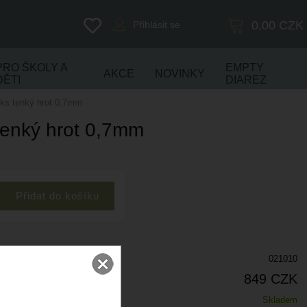
0,00
CZK
Přihlásit se
PRO ŠKOLY A
EMPTY
AKCE
NOVINKY
DĚTI
DIAREZ
ks tenký hrot 0,7mm
tenký hrot 0,7mm
021010
849 CZK
Skladem