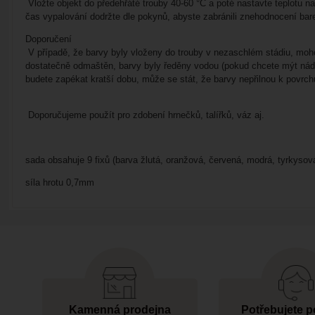
Vložte objekt do předehřáté trouby 40-60 °C a poté nastavte teplotu 
čas vypalování dodržte dle pokynů, abyste zabránili znehodnocení bar
Doporučení
V případě, že barvy byly vloženy do trouby v nezaschlém stádiu, moho
dostatečně odmaštěn, barvy byly ředěny vodou (pokud chcete mýt nádo
budete zapékat kratší dobu, může se stát, že barvy nepřilnou k povrch
Doporučujeme použít pro zdobení hrnečků, talířků, váz aj.
sada obsahuje 9 fixů (barva žlutá, oranžová, červená, modrá, tyrkysov
síla hrotu 0,7mm
Kamenná prodejna
Potřebujete p