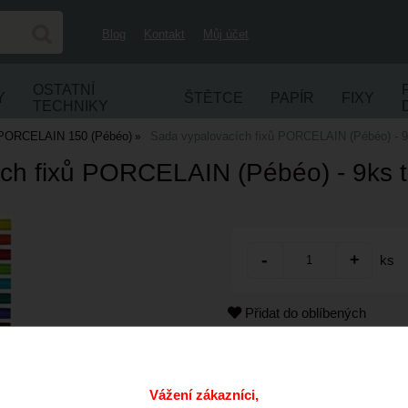
Blog
Kontakt
Můj účet
OSTATNÍ
Y
ŠTĚTCE
PAPÍR
FIXY
TECHNIKY
- PORCELAIN 150 (Pébéo)
Sada vypalovacích fixů PORCELAIN (Pébéo) - 9
ch fixů PORCELAIN (Pébéo) - 9ks 
ks
Přidat do oblíbených
Kód:
Cena s DPH:
Vážení zákazníci,
Dostupnost: