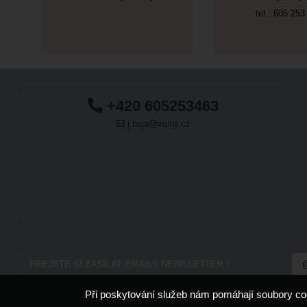
tel.: 605 253
+420 605253463
j.huja@volny.cz
PŘEJETE SI ZASÍLAT EMAILY NEWSLETTER ?
Při poskytování služeb nám pomáhají soubory co
Copyright ©
po