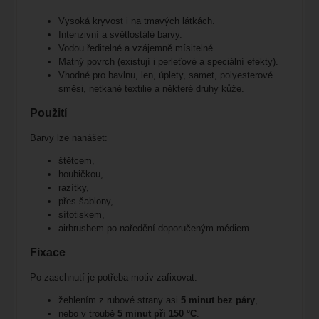
Vysoká kryvost i na tmavých látkách.
Intenzivní a světlostálé barvy.
Vodou ředitelné a vzájemně mísitelné.
Matný povrch (existují i perleťové a speciální efekty).
Vhodné pro bavlnu, len, úplety, samet, polyesterové
směsi, netkané textilie a některé druhy kůže.
Použití
Barvy lze nanášet:
štětcem,
houbičkou,
razítky,
přes šablony,
sítotiskem,
airbrushem po naředění doporučeným médiem.
Fixace
Po zaschnutí je potřeba motiv zafixovat:
žehlením z rubové strany asi
5 minut bez páry
,
nebo v troubě
5 minut při 150 °C
.