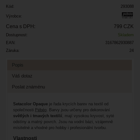
Kód:
293088
Výrobce:
Cena s DPH:
799 CZK
Dostupnost:
Skladem
EAN:
3167862930887
Záruka:
24
Popis
Váš dotaz
Poslat známénu
Setacolor Opaque
je řada krycích barev na textil od
společnosti
Pébéo
. Barvy jsou určeny pro dekorování
světlých i tmavých textilií
, mají vysokou kryvost, syté
odstíny a matný povrch. Jsou na vodní bázi, vzájemně
mísitelné a vhodné pro hobby i profesionální tvorbu.
Vlastnosti