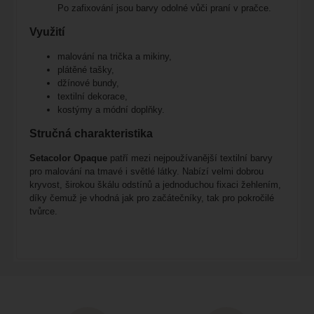
Po zafixování jsou barvy odolné vůči praní v pračce.
Využití
malování na trička a mikiny,
plátěné tašky,
džínové bundy,
textilní dekorace,
kostýmy a módní doplňky.
Stručná charakteristika
Setacolor Opaque
patří mezi nejpoužívanější textilní barvy
pro malování na tmavé i světlé látky. Nabízí velmi dobrou
kryvost, širokou škálu odstínů a jednoduchou fixaci žehlením,
díky čemuž je vhodná jak pro začátečníky, tak pro pokročilé
tvůrce.