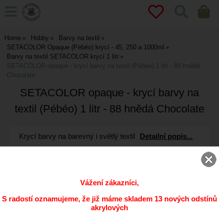
Home
Hobby
Barvy na textil
SETACOLOR Opaque (Pébéo) krycí - 45, 250 a 1000ml
Barvy na textil SETACOLOR krycí 1 litr
SETACOLOR opaque - krycí barvy na textil (Pébéo) 1 litr - 88 hnědá
Chocolate
SETACOLOR opaque - krycí barvy na
textil (Pébéo) 1 litr - 88 hnědá Chocolate
Krycí barvy na barevný i světlý textil
Detailní popis...
Vážení zákazníci,
S radostí oznamujeme, že již máme skladem 13 nových odstínů
akrylových