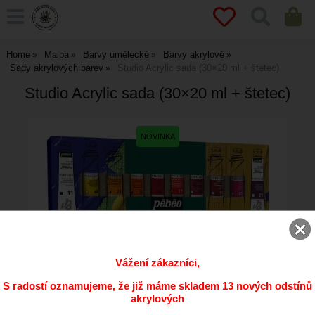
Home
Malba
Barvy umělecké
Barvy akrylové
Sady akrylových barev
Studio Acrylic sada (30×20 ml + štetec)
Studio Acrylic sada (30×20 ml + štetec)
Vážení zákazníci,
S radostí oznamujeme, že již máme skladem 13 nových odstínů
akrylových