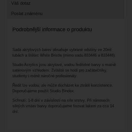
Váš dotaz
Poslat známénu
Podrobnější informace o produktu
Sada akrylových barev obsahuje vybrané odstíny ve 20ml
tubách a štětec White Bristle (mimo sadu 833446 a 833448).
Studio Acrylics jsou akrylové, vodou ředitelné barvy s matně
saténovým vzhledem. Zvláště se hodí pro začátečníky,
studenty i méně náročné profesionály.
Ředit lze vodou, ale může docházet ke ztrátě konzistence.
Doporučujeme použít Studio Bindex.
Schnutí: 1-8 dní v závislosti na síle vrstvy. Při nánosech
silných vrstev barvy doporučujeme fixovat lakem za cca 14
dní.