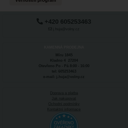
Věrnostní program
+420 605253463
j.huja@volny.cz
KAMENNÁ PRODEJNA
Míru 1845
Kladno 4 27204
Otevřeno Po - Pá 8:00 - 16:00
tel: 605253463
e-mail: j.huja@volny.cz
Doprava a platba
Jak nakupovat
Ochodní podmínky
Kontaktní informace