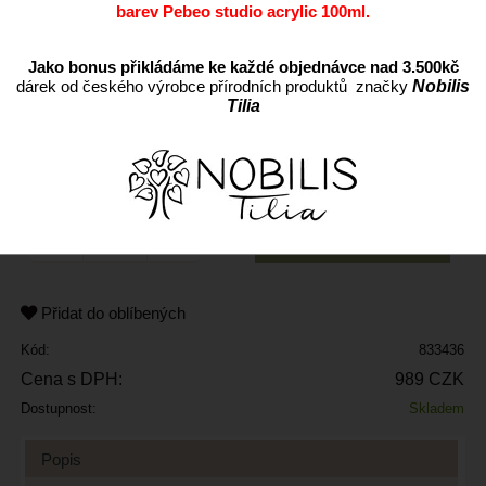
barev Pebeo studio acrylic 100ml.
Jako bonus přikládáme ke každé objednávce nad 3.500kč
dárek od českého výrobce přírodních produktů značky
Nobilis
Tilia
ks
Přidat do oblíbených
Kód:
833436
Cena s DPH:
989 CZK
Dostupnost:
Skladem
Popis