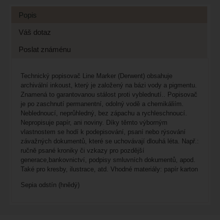
Popis
Váš dotaz
Poslat známénu
Technický popisovač Line Marker (Derwent) obsahuje
archivální inkoust, který je založený na bázi vody a pigmentu.
Znamená to garantovanou stálost proti vyblednutí.. Popisovač
je po zaschnutí permanentní, odolný vodě a chemikáliím.
Neblednoucí, neprůhledný, bez zápachu a rychleschnoucí.
Nepropisuje papír, ani noviny. Díky těmto výborným
vlastnostem se hodí k podepisování, psaní nebo rýsování
závažných dokumentů, které se uchovávají dlouhá léta. Např.:
ručně psané kroniky či vzkazy pro pozdější
generace,bankovnictví, podpisy smluvních dokumentů, apod.
Také pro kresby, ilustrace, atd. Vhodné materiály: papír karton
Sepia odstín (hnědý)