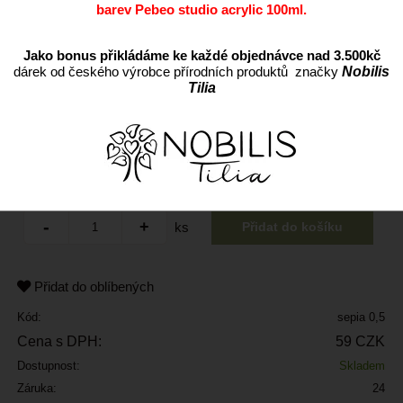
barev Pebeo studio acrylic 100ml.
Jako bonus přikládáme ke každé objednávce nad 3.500kč
dárek od českého výrobce přírodních produktů značky
Nobilis
Tilia
ks
Přidat do oblíbených
Kód:
sepia 0,5
Cena s DPH:
59 CZK
Dostupnost:
Skladem
Záruka:
24