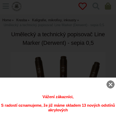
Home
Kresba
Kaligrafie, mikrofixy, inkousty
Umělecký a technický popisovač Line Marker (Derwent) - sepia 0,5
Umělecký a technický popisovač Line
Marker (Derwent) - sepia 0,5
Vážení zákazníci,
S radostí oznamujeme, že již máme skladem 13 nových odstínů
akrylových