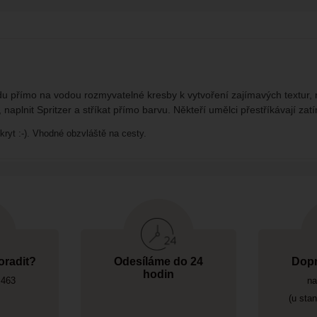
odu přímo na vodou rozmyvatelné kresby k vytvoření zajímavých textur,
naplnit Spritzer a stříkat přímo barvu. Někteří umělci přestříkávají za
 kryt :-). Vhodné obzvláště na cesty.
oradit?
Odesíláme do 24
Dopr
hodin
 463
na
(u sta