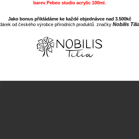
barev Pebeo studio acrylic 100ml.
Záruka:
Jako bonus přikládáme ke každé objednávce nad 3.500kč
dárek od českého výrobce přírodních produktů značky
Nobilis Tili