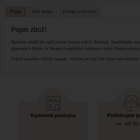
Popis
Váš dotaz
Poslat známénu
Popis zboží
Spritzer vnáší do vaší práce novou tvůrčí dimenzi. Nastříkejte v
pigment v
Grate ‘n’ Shake (například Inktense nebo Watercolour), 
Pokud pastelku vložíte naopak, získáte pro její hrot skoro nezničitelný
Kamenná prodejna
Potřebujete p
tel.: 605 253