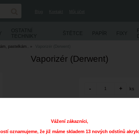
Blog
Kontakt
Můj účet
OSTATNÍ
Y
ŠTĚTCE
PAPÍR
FIXY
TECHNIKY
kám, pastelkám..
Vaporizér (Derwent)
Vaporizér (Derwent)
ks
Přidat do oblíbených
Kód:
Vážení zákazníci,
Cena s DPH:
dostí oznamujeme, že již máme skladem 13 nových odstínů akryl
Dostupnost: