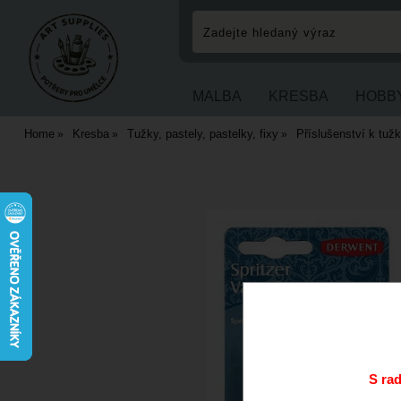
MALBA
KRESBA
HOBB
Home
Kresba
Tužky, pastely, pastelky, fixy
Příslušenství k tuž
S ra