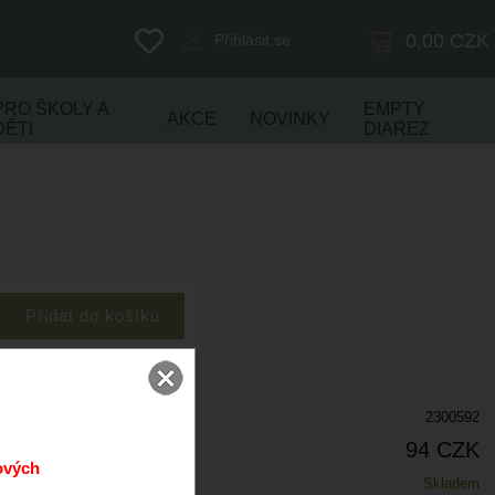
0,00
CZK
Přihlásit se
PRO ŠKOLY A
EMPTY
AKCE
NOVINKY
DĚTI
DIAREZ
2300592
94 CZK
ových
Skladem