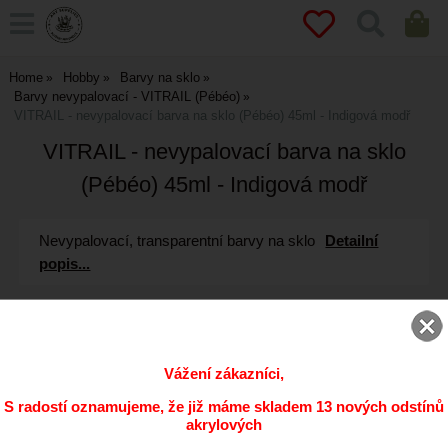
Home
Hobby
Barvy na sklo
Barvy nevypalovací - VITRAIL (Pébéo)
VITRAIL - nevypalovací barva na sklo (Pébéo) 45ml - Indigová modř
VITRAIL - nevypalovací barva na sklo
(Pébéo) 45ml - Indigová modř
Nevypalovací, transparentní barvy na sklo
Detailní
popis...
Vážení zákazníci,
S radostí oznamujeme, že již máme skladem 13 nových odstínů
akrylových