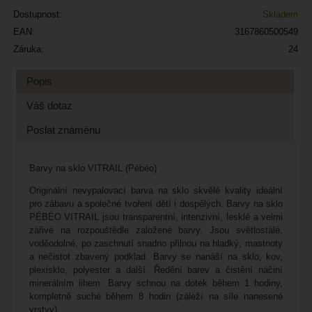
Dostupnost:
Skladem
EAN:
3167860500549
Záruka:
24
Popis
Váš dotaz
Poslat známénu
Barvy na sklo VITRAIL (Pébéo)
Originální nevypalovací barva na sklo skvělé kvality ideální
pro zábavu a společné tvoření dětí i dospělých. Barvy na sklo
PÉBÉO VITRAIL jsou transparentní, intenzivní, lesklé a velmi
zářivé na rozpouštědle založené barvy. Jsou světlostálé,
voděodolné, po zaschnutí snadno přilnou na hladký, mastnoty
a nečistot zbavený podklad. Barvy se nanáší na sklo, kov,
plexisklo, polyester a další. Ředění barev a čistění náčiní
minerálním lihem. Barvy schnou na dotek během 1 hodiny,
kompletně suché během 8 hodin (záleží na síle nanesené
vrstvy).