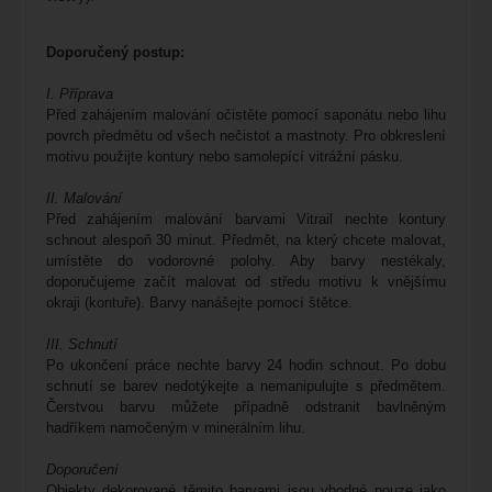
Doporučený postup
:
I. Příprava
Před zahájením malování očistěte pomocí saponátu nebo lihu
povrch předmětu od všech nečistot a mastnoty. Pro obkreslení
motivu použijte kontury nebo samolepící vitrážní pásku.
II. Malování
Před zahájením malování barvami Vitrail nechte kontury
schnout alespoň 30 minut. Předmět, na který chcete malovat,
umístěte do vodorovné polohy. Aby barvy nestékaly,
doporučujeme začít malovat od středu motivu k vnějšímu
okraji (kontuře). Barvy nanášejte pomocí štětce.
III. Schnutí
Po ukončení práce nechte barvy 24 hodin schnout. Po dobu
schnutí se barev nedotýkejte a nemanipulujte s předmětem.
Čerstvou barvu můžete případně odstranit bavlněným
hadříkem namočeným v minerálním lihu.
Doporučení
Objekty dekorované těmito barvami jsou vhodné pouze jako