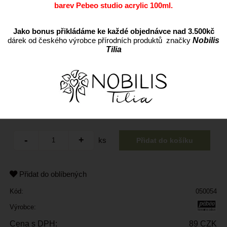
barev Pebeo studio acrylic 100ml.
Jako bonus přikládáme ke každé objednávce nad 3.500kč
dárek od českého výrobce přírodních produktů značky
Nobilis
Tilia
ks
Přidat do oblíbených
Kód:
050054
Výrobce:
Cena s DPH:
89 CZK