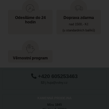
Odesíláme do 24
Doprava zdarma
hodin
nad 1500,- Kč
(u standardních balíků)
Věrnostní program
+420 605253463
j.huja@volny.cz
KAMENNÁ PRODEJNA
Míru 1845