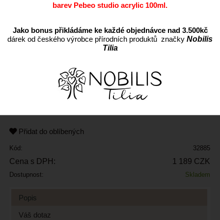
barev Pebeo studio acrylic 100ml.
Jako bonus přikládáme ke každé objednávce nad 3.500kč
dárek od českého výrobce přírodních produktů značky
Nobilis
Tilia
ks
Přidat do oblíbených
Kód:
32885
Cena s DPH:
1 189 CZK
Dostupnost:
Skladem
Popis
Váš dotaz