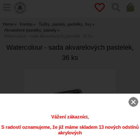
Home
Kresba
Tužky, pastely, pastelky, fixy
Akvarelové pastelky, pastely
Watercolour - sada akvarelových pastelek, 36 ks
Watercolour - sada akvarelových pastelek,
36 ks
Vážení zákazníci,
S radostí oznamujeme, že již máme skladem 13 nových odstínů
akrylových