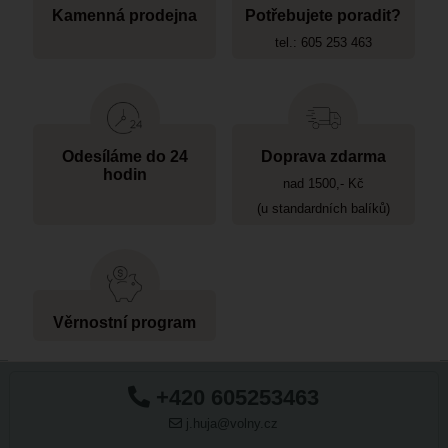
Kamenná prodejna
Potřebujete poradit?
tel.: 605 253 463
Odesíláme do 24
Doprava zdarma
hodin
nad 1500,- Kč
(u standardních balíků)
Věrnostní program
+420 605253463
j.huja@volny.cz