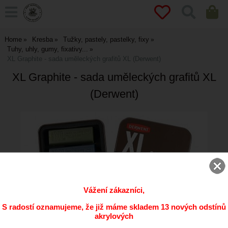
Home
Kresba
Tužky, pastely, pastelky, fixy
Tuhy, uhly, gumy, fixativy...
XL Graphite - sada uměleckých grafitů XL (Derwent)
XL Graphite - sada uměleckých grafitů XL
(Derwent)
Vážení zákazníci,
S radostí oznamujeme, že již máme skladem 13 nových odstínů
akrylových