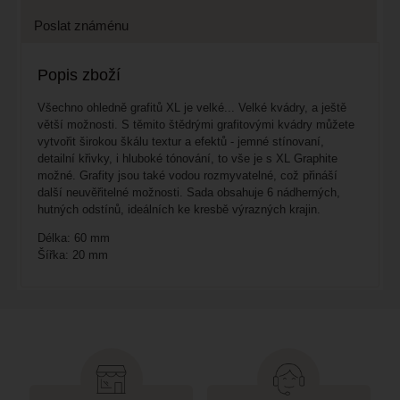
Poslat známénu
Popis zboží
Všechno ohledně grafitů XL je velké... Velké kvádry, a ještě
větší možnosti. S těmito štědrými grafitovými kvádry můžete
vytvořit širokou škálu textur a efektů - jemné stínovaní,
detailní křivky, i hluboké tónování, to vše je s XL Graphite
možné. Grafity jsou také vodou rozmyvatelné, což přináší
další neuvěřitelné možnosti. Sada obsahuje 6 nádherných,
hutných odstínů, ideálních ke kresbě výrazných krajin.
Délka: 60 mm
Šířka: 20 mm