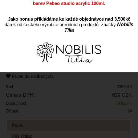
barev Pebeo studio acrylic 100ml.
Jako bonus přikládáme ke každé objednávce nad 3.500kč
dárek od českého výrobce přírodních produktů značky
Nobilis
Tilia
ks
Přidat do oblíbených
Kód:
2302010
Cena s DPH:
629 CZK
Dostupnost:
Skladem
Záruka:
24
Popis
Váš dotaz