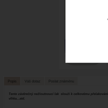
Popis
Váš dotaz
Poslat známénu
Tento závěrečný nežloutnoucí lak slouží k celkovému přelakování 
vlhka...atd.