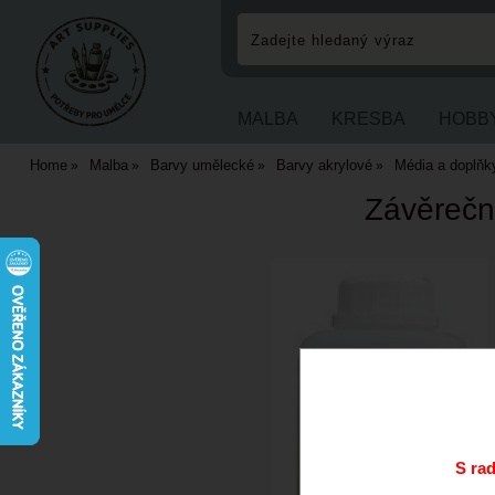
MALBA
KRESBA
HOBB
Home
Malba
Barvy umělecké
Barvy akrylové
Média a doplňk
Závěrečný
S ra