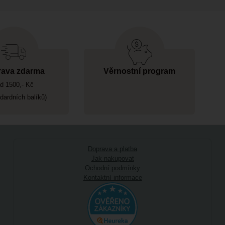
ava zdarma
Věrnostní program
d 1500,- Kč
ndardních balíků)
Doprava a platba
Jak nakupovat
Ochodní podmínky
Kontaktní informace