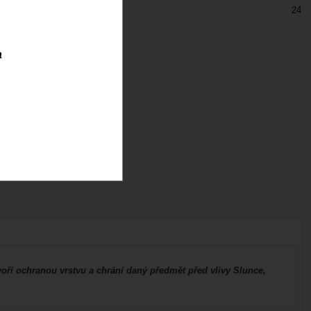
24
a
oří ochranou vrstvu a chrání daný předmět před vlivy Slunce,