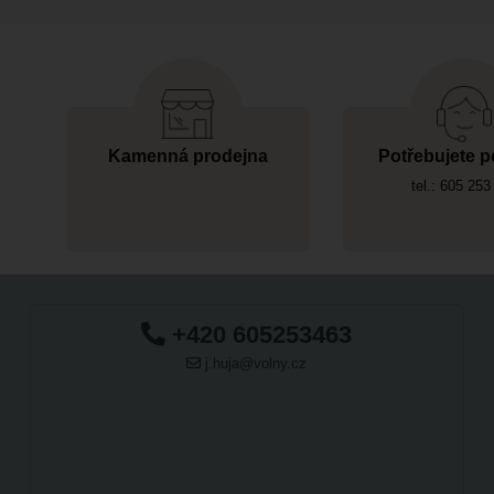
Kamenná prodejna
Potřebujete p
tel.: 605 253
+420 605253463
j.huja@volny.cz