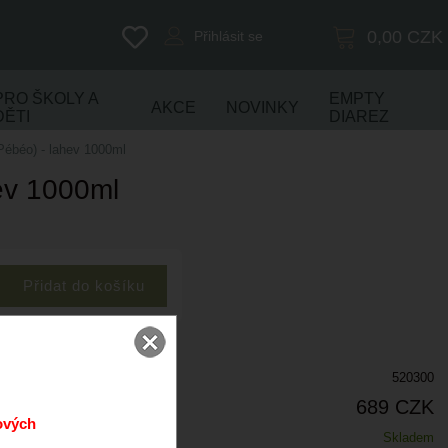
0,00
CZK
Přihlásit se
PRO ŠKOLY A
EMPTY
AKCE
NOVINKY
DĚTI
DIAREZ
(Pébéo) - lahev 1000ml
hev 1000ml
520300
689 CZK
ových
Skladem