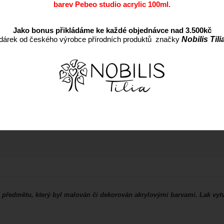
barev Pebeo studio acrylic 100ml.
Záruka:
Jako bonus přikládáme ke každé objednávce nad 3.500kč
dárek od českého výrobce přírodních produktů značky
Nobilis Tili
předmětu, který byl malován či dekorován akrylovými barvami. Lak vytv