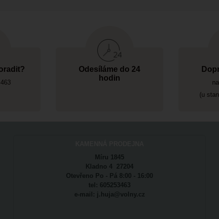
oradit?
Odesíláme do 24
Dopr
hodin
 463
na
(u sta
KAMENNÁ PRODEJNA
Míru 1845
Kladno 4 27204
Otevřeno Po - Pá 8:00 - 16:00
tel: 605253463
e-mail: j.huja@volny.cz