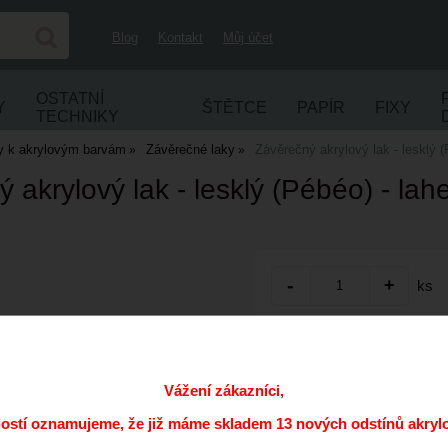
Blog
Kontakt
Můj účet
OSTATNÍ
Y
ŠTĚTCE
PAPÍR
FIXY
TECHNIKY
y k akrylovým barvám
Závěrečné laky
Závěrečný akrylový lak - lesklý 
 akrylový lak - lesklý (Pébéo) - la
ks
Přidat do oblíbených
Kód:
Vážení zákazníci,
Cena s DPH:
dostí oznamujeme, že již máme skladem 13 nových odstínů akryl
Dostupnost: