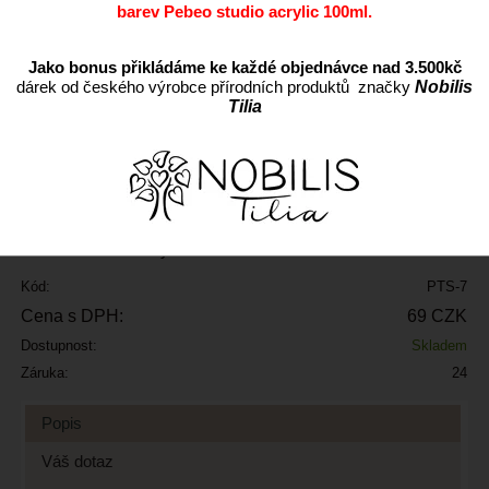
barev Pebeo studio acrylic 100ml.
Jako bonus přikládáme ke každé objednávce nad 3.500kč
dárek od českého výrobce přírodních produktů značky
Nobilis
Tilia
ks
Přidat do oblíbených
Kód:
PTS-7
Cena s DPH:
69 CZK
Dostupnost:
Skladem
Záruka:
24
Popis
Váš dotaz