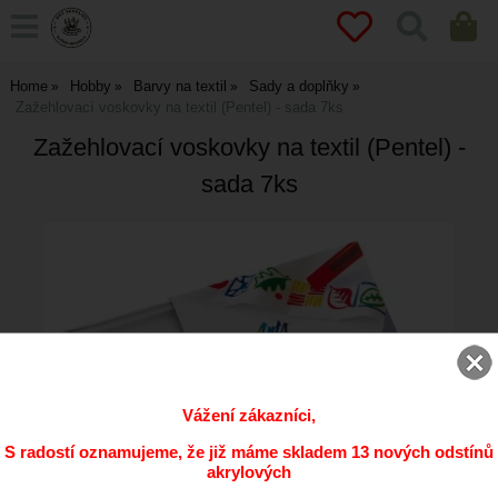
Home
Hobby
Barvy na textil
Sady a doplňky
Zažehlovací voskovky na textil (Pentel) - sada 7ks
Zažehlovací voskovky na textil (Pentel) -
sada 7ks
Vážení zákazníci,
S radostí oznamujeme, že již máme skladem 13 nových odstínů
akrylových