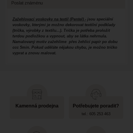
Poslat známénu
Zažehlovací voskovky na textil (Pentel) -
jsou speciální
voskovky, kterými je možno dekorovat textilní podklady
(trička, výrobky z textilu...). Trička je potřeba proložit
tvrdou podložkou a vypnout, aby se látka nehrnula.
Namalovaný motiv zažehlíme přes žehlící papír po dobu
ccc 5min. Pokud uděláte nějakou chybu, je možno tričko
vyprat a znovu malovat.
Kamenná prodejna
Potřebujete poradit?
tel.: 605 253 463