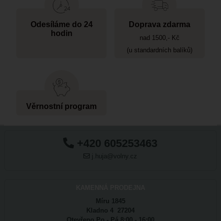
Odesíláme do 24
Doprava zdarma
hodin
nad 1500,- Kč
(u standardních balíků)
Věrnostní program
+420 605253463
j.huja@volny.cz
KAMENNÁ PRODEJNA
Míru 1845
Kladno 4 27204
Otevřeno Po - Pá 8:00 - 16:00